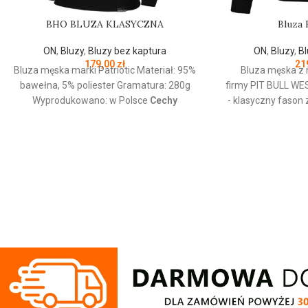
BHO BLUZA KLASYCZNA
Bluza 
ON
,
Bluzy
,
Bluzy bez kaptura
ON
,
Bluzy
,
Bl
179,00
zł
21
Bluza męska marki Patriotic Materiał: 95%
Bluza męska z 
bawełna, 5% poliester Gramatura: 280g
firmy
PIT
BULL
WE
Wyprodukowano: w Polsce
Cechy
- klasyczny fason
produktu:
Bluza z linii proud dedykowanej
wykonana z wyso
nowoczesnemu patriocie. Klasyczną
bawełny 400 
czerń zdobi złoty nadruk z białym
wewnętrznej stron
napisem oraz logo Patriotic. Produkt
przyjemna w doty
wykonany z wysokogatunkowej dzianiny,
ściągacze na ręka
zwieńczony unikalnymi metkami,
- żebrowany ko
sygnowanymi logo brandu.
rękawów dodatkowo
kciuk - od wewnę
przy karku chroni
silikonowa kwad
lewym rękawie z log
nadruk na pleca
klatce piersiowe