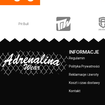
wykonane są specj
sitodruku przez 
skład materiału
po
PRODUCENT:
KOLOR:
INFORMACJE
Regulamin
Polityka Prywatności
Reklamacje i zwroty
Koszt i czas dostawy
Kontakt