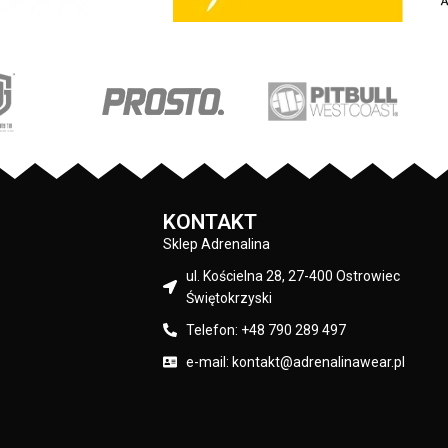
wewnętrznej strony jest szczotkowana i
alistyczną technologią
przyjemna w dotyku - mocne żebrowane
co są bardzo trwałe -
ściągacze na rękawach oraz u dołu bluzy
: 80% bawełna / 20%
- regulacja kaptura za pomocą szerokieg
liester
sznurka z metalowym wykończeniem -
Pit Bull
ściągacze rękawów posiadają otwory na
kciuki - lamówka przy karku chroniąca
przed otarciami - na lewym rękawie
Czarny
silikonowa naszywka z logo marki - duża
przednia kieszeń typu kangurka -
KONTAKT
wysokiej jakości nieścieralne nadruki
Sklep Adrenalina
wykonane specjalistyczną technologią
sitodruku - skład materiału: 80% bawełna
ul. Kościelna 28, 27-400 Ostrowiec
/ 20% polyester
Świętokrzyski
Telefon: +48 790 289 497
e-mail: kontakt@adrenalinawear.pl