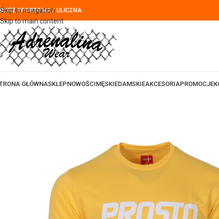
Skip to navigation
DZIEŻ SPORTOWA / ULICZNA
Skip to main content
TRONA GŁÓWNA
SKLEP
NOWOŚCI
MĘSKIE
DAMSKIE
AKCESORIA
PROMOCJE
K