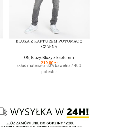
BLUZA Z KAPTUREM POTOMAC 2
Czapka zimo
CZARNA
ON
,
Czapki
,
ON
,
Bluzy
,
Bluzy z kapturem
219,00
zł
skład materiału: 60% bawełna / 40%
PRODUCENT
poliester
KOLOR:
Czapka zimow
firmy
PIT
BUL
Small Logo - 
miękka dzianin