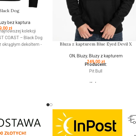
Black Dog
uzy bez kaptura
9,00
zł
najnowszej kolekcji
ST
COAST
– Black Dog
Bluza z kapturem Blue Eyed Devil X
 z okrągłym dekoltem -
kogatunkowej grubej
ON
,
Bluzy
,
Bluzy z kapturem
g/m - tkanina od
249,00
zł
y jest szczotkowana i
Producent:
ku - mocne żebrowane
Pit Bull
wach oraz u dołu bluzy
Kolor:
łnierz - ściągacze
Czarny
 posiadają otwory na
trznej strony lamówka
Bluza męska z kapturem z najnowszej
ąca przed otarciami -
kolekcji firmy PIT BULL WEST COAST –
ratowa naszywka na
Blue Eyed Devil X - klasyczny sportowy
o marki Pit Bull - duży
fason - wykonana z wysokogatunkowej
ch oraz mniejszy na
grubej bawełny 400 gr/m2 - tkanina od
j - wszystkie nadruki