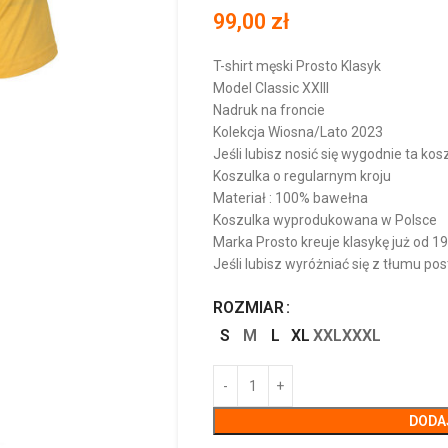
99,00
zł
T-shirt męski Prosto Klasyk
Model Classic XXIII
Nadruk na froncie
Kolekcja Wiosna/Lato 2023
Jeśli lubisz nosić się wygodnie ta kos
Koszulka o regularnym kroju
Materiał : 100% bawełna
Koszulka wyprodukowana w Polsce
Marka Prosto kreuje klasykę już od 1
Jeśli lubisz wyróżniać się z tłumu p
ROZMIAR
S
M
L
XL
XXL
XXXL
DODA