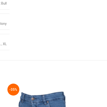
t Bull
elony
L
,
XL
-35%
-26%