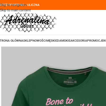
Skip to navigation
DZIEŻ SPORTOWA / ULICZNA
Skip to main content
TRONA GŁÓWNA
SKLEP
NOWOŚCI
MĘSKIE
DAMSKIE
AKCESORIA
PROMOCJE
K