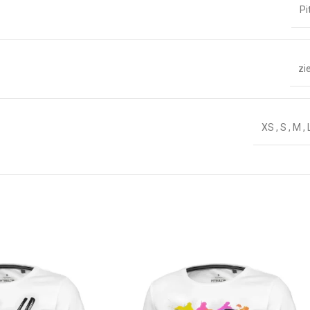
Pi
zi
XS
,
S
,
M
,