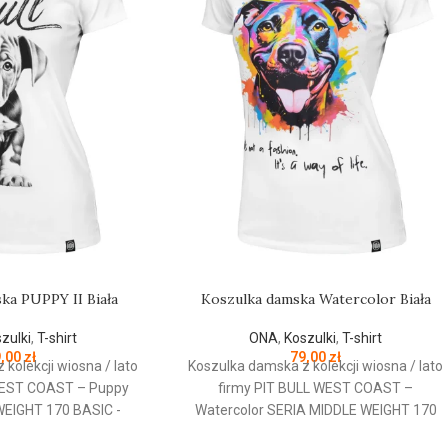
ka PUPPY II Biała
Koszulka damska Watercolor Biała
zulki
,
T-shirt
ONA
,
Koszulki
,
T-shirt
9,00
zł
79,00
zł
kolekcji wiosna / lato
Koszulka damska z kolekcji wiosna / lato
WEST COAST – Puppy
firmy PIT BULL WEST COAST –
EIGHT 170 BASIC -
Watercolor SERIA MIDDLE WEIGHT 170
opasowany do kobiecej
BASIC - taliowany krój dopasowany do