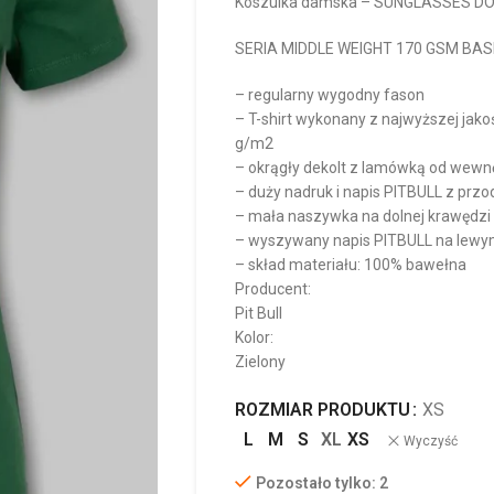
Koszulka damska – SUNGLASSES D
SERIA MIDDLE WEIGHT 170 GSM BAS
– regularny wygodny fason
– T-shirt wykonany z najwyższej jako
g/m2
– okrągły dekolt z lamówką od wewnę
– duży nadruk i napis PITBULL z przo
– mała naszywka na dolnej krawędzi
– wyszywany napis PITBULL na lewy
– skład materiału: 100% bawełna
Producent:
Pit Bull
Kolor:
Zielony
ROZMIAR PRODUKTU
XS
L
M
S
XL
XS
Wyczyść
Pozostało tylko: 2