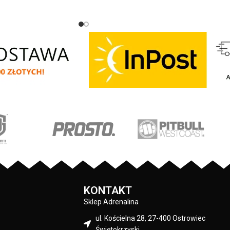
gły dekolt - T-Shirt
kobiecej sylwetki - okrągły dekolt - T-Shirt
szej jakości bawełny o
wykonany z najwyższej jakości bawełny o
/m2 - miękka lamówka
gramaturze 170 g/m2 - miękka lamówka
j strony kołnierza
od wewnętrznej strony kołnierza
arciami - duży nadruk z
chroniąca przed otarciami - duży
druki wykonane
kolorowy nadruk z przodu - mały nadruk
technologią sitodruku
PitBull na karku - nadruki wykonane
eranie - mała tkana
specjalistyczną technologią sitodruku
arki u dołu koszulki -
odporne na spieranie - mała tkana
Pitbull na rękawku -
naszywka z logo marki u dołu koszulki -
ału: 100% bawełna
wyszywany napis Pitbull na rękawku -
 Bull Kolor: Biały
skład materiału: 100% bawełna
Producent: Pit Bull Kolor: Biały
KONTAKT
Sklep Adrenalina
ul. Kościelna 28, 27-400 Ostrowiec
Świętokrzyski