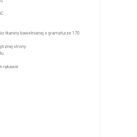
OG
IC
ści tkaniny bawełnianej o gramaturze 170
trznej strony
du
m rękawie