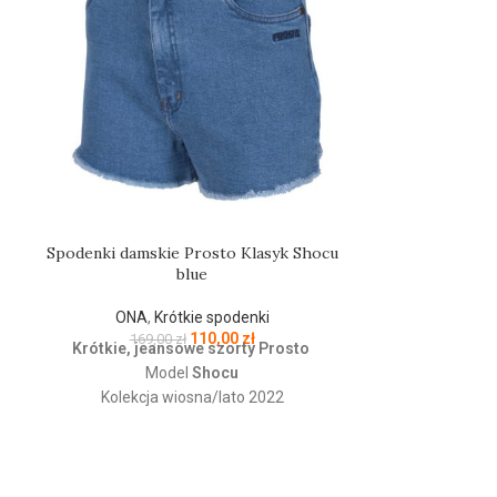
Spodenki damskie Prosto Klasyk Shocu
blue
ONA
,
Krótkie spodenki
Szorty damski
110,00
zł
169,00
zł
Krótkie, jeansowe szorty Prosto
Model
Shocu
ONA
,
Kolekcja wiosna/lato 2022
149
W pasie guzik oraz szlufki
Damskie szort
Uszyte i wyprodukowane w Polsce z
kolekcji mark
najlepszej jakości materiałów
Mariposa - dop
Wykonanie 98% bawełna 2%