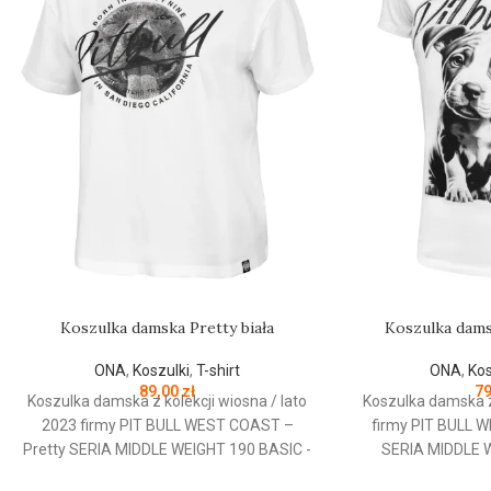
Koszulka damska Pretty biała
Koszulka dams
ONA
,
Koszulki
,
T-shirt
ONA
,
Kos
89,00
zł
7
Koszulka damska z kolekcji wiosna / lato
Koszulka damska z 
2023 firmy PIT BULL WEST COAST –
firmy PIT BULL 
Pretty SERIA MIDDLE WEIGHT 190 BASIC -
SERIA MIDDLE W
komfortowy luźny fason typu oversize -
taliowany krój d