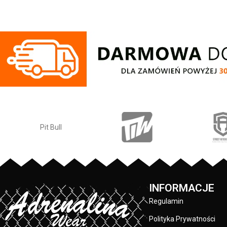
okrągły dekolt - T-shirt wykonany z
sylwetki - okrą
najwyższej jakości bawełny o gramaturze
wykonany z najwyż
190 g/m2 - miękka lamówka od
gramaturze 170 g
wewnętrznej strony kołnierza chroniąca
od wewnętrzne
przed otarciami - duży nadruk Pitbull z
chroniąca przed ot
przodu - skład materiału: 100% bawełna
przodu - na
specjalistyczną 
odporne na spi
naszywka z logo m
wyszywany napis 
skład materi
Producent: Pit
INFORMACJE
Regulamin
Polityka Prywatności