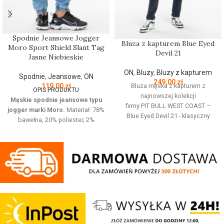
Spodnie Jeansowe Jogger
Bluza z kapturem Blue Eyed
Moro Sport Shield Slant Tag
Devil 21
Jasne Niebieskie
ON
,
Bluzy
,
Bluzy z kapturem
Spodnie
,
Jeansowe
,
ON
249,00
zł
119,00
zł
Bluza męska z kapturem z
OPIS PRODUKTU
najnowszej kolekcji
Męskie spodnie jeansowe typu
firmy
PIT
BULL
WEST
COAST
–
jogger marki Moro.
Materiał: 78%
Blue Eyed Devil 21 - klasyczny
bawełna, 20% poliester, 2%
sportowy fason - wykonana z
elastan Jeansowe spodnie z
wysokogatunkowej grubej
haftowanym logo o wygodnym
bawełny 400 gr/m2 - tkanina od
kroju. Posiadają cztery kieszenie i
wewnętrznej strony jest
regulowana gumę w pasie która
szczotkowana i przyjemna w
zapewnia idealne dopasowanie w
dotyku - mocne żebrowane
talii.
ściągacze na rękawach oraz u
Regular Fit
- regularny krój, nie
dołu bluzy - regulacja kaptura za
krępuje ruchów dzięki
pomocą szerokiego sznurka z
odpowiednio dobranym
metalowym wykończeniem -
materiałom.