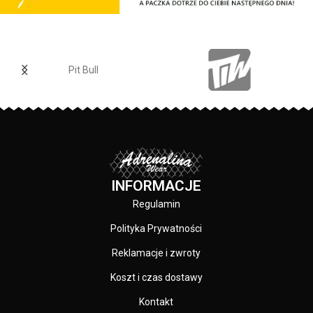
ściągacze rękawów posiadają
Elastan
- rozciągliwa dzianina,
otwory na kciuki - lamówka przy
zapewnia zwiększony komfort
karku chroniąca przed otarciami -
podczas użytkowania.
na lewym rękawie silikonowa
Jogger
- nogawki w spodniach
naszywka z logo marki - duża
zostały zakończone
Pit Bull
przednia kieszeń typu kangurka -
dopasowanym ściągaczem.
wysokiej jakości nieścieralne
Made In Poland
- wyprodukowano
nadruki wykonane specjalistyczną
w Polsce.
technologią sitodruku - skład
materiału: 80% bawełna / 20%
polyester
INFORMACJE
Regulamin
Polityka Prywatności
Reklamacje i zwroty
Koszt i czas dostawy
Kontakt