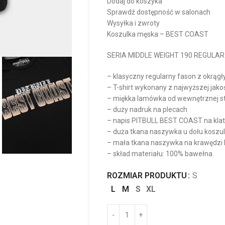
Dodaj do koszyka
Sprawdź dostępność w salonach
Wysyłka i zwroty
Koszulka męska – BEST COAST
SERIA MIDDLE WEIGHT 190 REGULAR
– klasyczny regularny fason z okrąg
– T-shirt wykonany z najwyższej jak
– miękka lamówka od wewnętrznej str
– duży nadruk na plecach
– napis PITBULL BEST COAST na klat
– duża tkana naszywka u dołu koszul
– mała tkana naszywka na krawędzi
– skład materiału: 100% bawełna
ROZMIAR PRODUKTU
S
L
M
S
XL