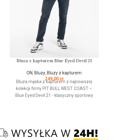
Bluza z kapturem Blue Eyed Devil 21
Czapka 
ON
,
Bluzy
,
Bluzy z kapturem
ON
,
Czapki
,
249,00
zł
Bluza męska z kapturem z najnowszej
kolekcji firmy
PIT
BULL
WEST
COAST
–
PRODUCENT
Blue Eyed Devil 21 - klasyczny sportowy
fason - wykonana z wysokogatunkowej
KOLOR:
grubej bawełny 400 gr/m2 - tkanina od
wewnętrznej strony jest szczotkowana i
przyjemna w dotyku - mocne żebrowane
ściągacze na rękawach oraz u dołu bluzy
Czapka zimow
- regulacja kaptura za pomocą szerokiego
firmy
PIT
BULL