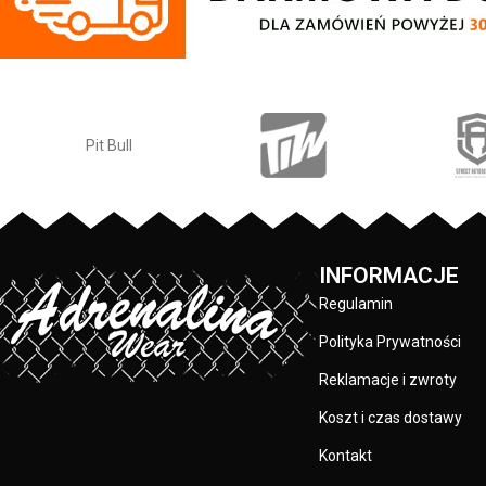
nadruk na pleca
klatce piersiowe
wykonane są specj
sitodruku przez 
skład materiału
po
PRODUCENT:
KOLOR:
INFORMACJE
Regulamin
Polityka Prywatności
Reklamacje i zwroty
Koszt i czas dostawy
Kontakt