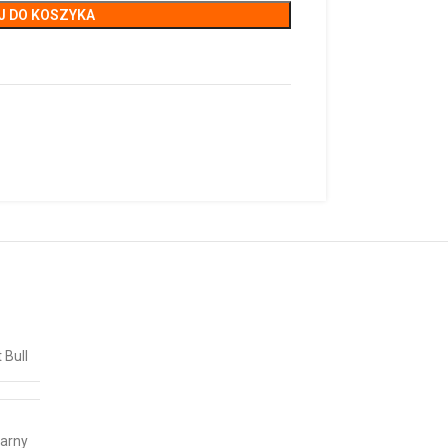
J DO KOSZYKA
t Bull
arny