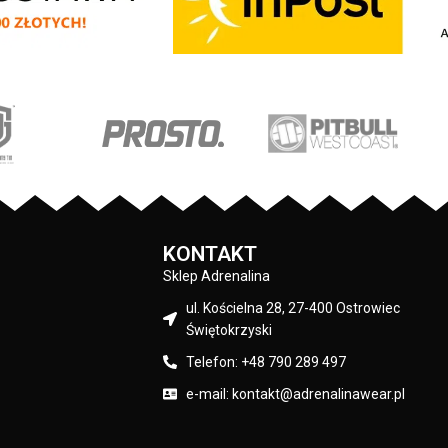
ch oraz mniejszy na
z logo marki Pit Bull - duży nadruk na
j - wszystkie nadruki
plecach oraz mniejszy na klatce
alistyczną technologią
piersiowej - wszystkie nadruki wykonane
co są bardzo trwałe -
są specjalistyczną technologią sitodruku
: 80% bawełna / 20%
przez co są bardzo trwałe - skład
liester
materiału: 80% bawełna / 20% poliester
PRODUCENT:
Pit Bull
Pit Bull
KOLOR:
Czarny
Czarny
KONTAKT
Sklep Adrenalina
ul. Kościelna 28, 27-400 Ostrowiec
Świętokrzyski
Telefon: +48 790 289 497
e-mail: kontakt@adrenalinawear.pl