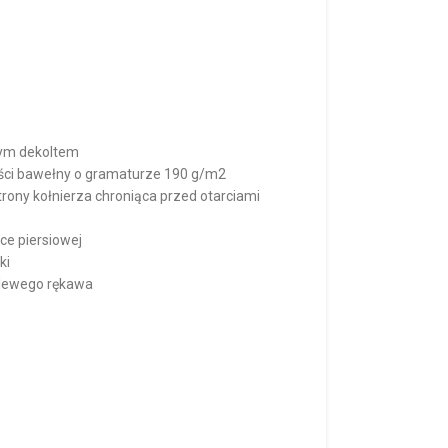
łym dekoltem
ości bawełny o gramaturze 190 g/m2
ony kołnierza chroniąca przed otarciami
ce piersiowej
ki
 lewego rękawa