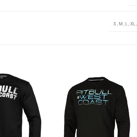
S
,
M
,
L
,
XL