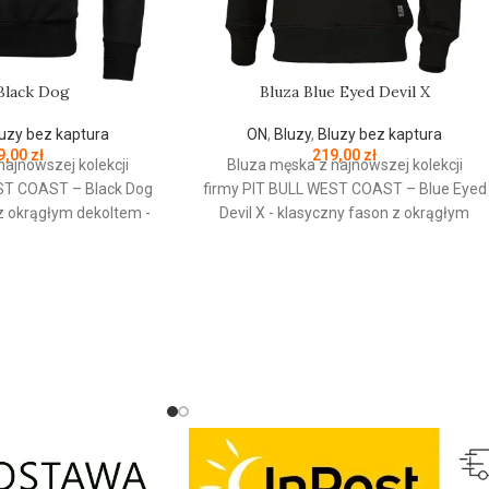
Black Dog
Bluza Blue Eyed Devil X
uzy bez kaptura
ON
,
Bluzy
,
Bluzy bez kaptura
9,00
zł
219,00
zł
najnowszej kolekcji
Bluza męska z najnowszej kolekcji
ST
COAST
– Black Dog
firmy
PIT
BULL
WEST
COAST
– Blue Eyed
 z okrągłym dekoltem -
Devil X - klasyczny fason z okrągłym
kogatunkowej grubej
dekoltem - wykonana z
g/m - tkanina od
wysokogatunkowej grubej bawełny 400
y jest szczotkowana i
g/m - tkanina od wewnętrznej strony jest
ku - mocne żebrowane
szczotkowana i przyjemna w dotyku -
wach oraz u dołu bluzy
mocne żebrowane ściągacze na
łnierz - ściągacze
rękawach oraz u dołu bluzy - żebrowany
 posiadają otwory na
kołnierz - ściągacze rękawów dodatkowo
trznej strony lamówka
posiadają otwory na kciuk - od
ąca przed otarciami -
wewnętrznej strony lamówka przy karku
ratowa naszywka na
chroniąca przed otarciami - silikonowa
o marki Pit Bull - duży
kwadratowa naszywka na lewym rękawie