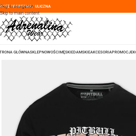
Skip to navigation
DZIEŻ SPORTOWA / ULICZNA
Skip to main content
TRONA GŁÓWNA
SKLEP
NOWOŚCI
MĘSKIE
DAMSKIE
AKCESORIA
PROMOCJE
K