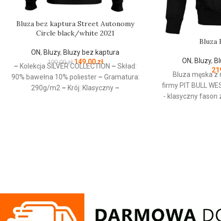
Bluza bez kaptura Street Autonomy
Circle black/white 2021
Bluza 
ON
,
Bluzy
,
Bluzy bez kaptura
ON
,
Bluzy
,
Bl
149,00
zł
190,00
zł
–
Kolekcja SILVER COLLECTION
–
Skład:
21
Bluza męska z 
90% bawełna 10% poliester
–
Gramatura:
firmy
PIT
BULL
WE
290g/m2
–
Krój: Klasyczny
–
- klasyczny fason
Przeznaczenie: Odzież codzienna / Sport
wykonana z wyso
–
Nadruk: Sitodruk
–
Kolekcja jesień/zima
bawełny 400 
2021
wewnętrznej stron
przyjemna w doty
ściągacze na ręka
- żebrowany ko
rękawów dodatkowo
kciuk - od wewnę
przy karku chroni
silikonowa kwad
lewym rękawie z log