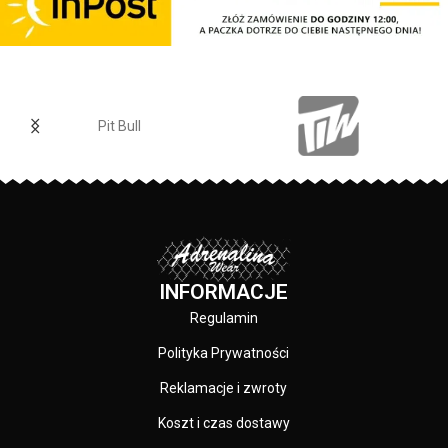
materiałom.
Elastan
- rozciągliwa dzianina,
zapewnia zwiększony komfort
podczas użytkowania.
Jogger
- nogawki w spodniach
zostały zakończone
Pit Bull
dopasowanym ściągaczem.
Made In Poland
- wyprodukowano
w Polsce.
INFORMACJE
Regulamin
Polityka Prywatności
Reklamacje i zwroty
Koszt i czas dostawy