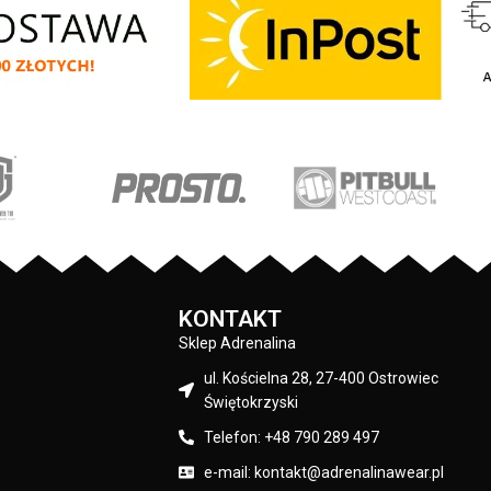
ST
COAST
– Fleming II -
firmy
PIT
BULL
WEST
COAST
– Fleming II 
uba i miękka dzianina -
wysokiej jakości gruba i miękka dzianina -
rdzo niskie zimowe
idealna na bardzo niskie zimowe
ko elastyczny materiał
temperatury - lekko elastyczny materiał
kształtów głowy - duża
dopasowuje się do kształtów głowy - duż
ka z przodu - skład
żakardowa naszywka z przodu - skład
0% wełna akrylowa
materiału: 100% wełna akrylowa
KONTAKT
Sklep Adrenalina
ul. Kościelna 28, 27-400 Ostrowiec
Świętokrzyski
Telefon: +48 790 289 497
e-mail: kontakt@adrenalinawear.pl