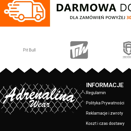
firmy
PIT
BULL
WEST
COAST
– Bubble
firmy
PIT
BULL
WE
Small Logo - wysokiej jakości gruba i
wysokiej jakości gr
miękka dzianina z domieszką wełny owcy
idealna na ba
merynosowej - podszyta miękkim
temperatury - lek
polarem typu Windblock - idealna na
dopasowuje się do 
bardzo niskie zimowe temperatury - lekko
żakardowa naszyw
elastyczny materiał dopasowuje się do
materiału: 10
kształtów głowy - duża prostokątna
żakardowa naszywka z logo marki - skład
materiału: 10% wełna merino / 20%
wełna akrylowa / 20% nylon / 50%
poliester
INFORMACJE
Regulamin
Polityka Prywatności
Reklamacje i zwroty
Koszt i czas dostawy