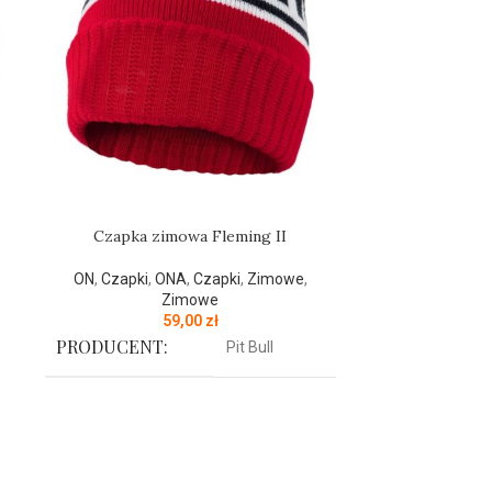
Czapka zimowa Fleming II
Czapk
ON
,
Czapki
,
ONA
,
Czapki
,
Zimowe
,
ONA
,
Bieliz
Zimowe
Zi
59,00
zł
PRODUCENT:
PRODUCENT
Pit Bull
KOLOR:
KOLOR:
Czerwony
Czapka zimowa z najnowszej kolekcji
Czapka z 