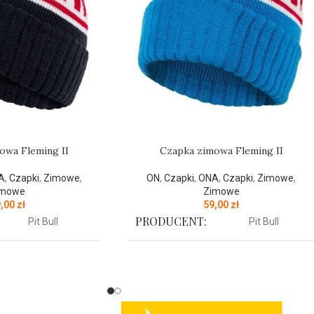
owa Fleming II
Czapka zimowa Fleming II
A
,
Czapki
,
Zimowe
,
ON
,
Czapki
,
ONA
,
Czapki
,
Zimowe
,
imowe
Zimowe
9,00
zł
59,00
zł
PRODUCENT:
Pit Bull
Pit Bull
KOLOR:
Granatowy
Niebieski
 najnowszej kolekcji
Czapka zimowa z najnowszej kolekcji