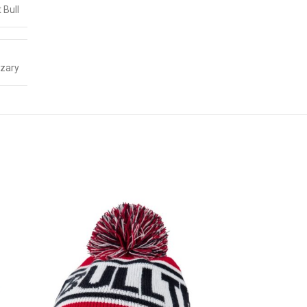
t Bull
zary