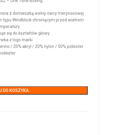
ULL – One Tone Boxing
zianina z domieszką wełny owcy merynosowej
em typu Windblock chroniącym przed wiatrem
emperatury
uje się do kształtów głowy
wka z logo marki
ino / 20% akryl / 20% nylon / 50% poliester
oliester
J DO KOSZYKA