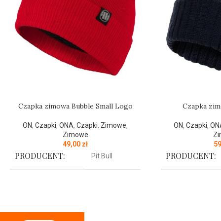
Czapka zimowa Bubble Small Logo
Czapka zim
ON
,
Czapki
,
ONA
,
Czapki
,
Zimowe
,
ON
,
Czapki
,
ON
Zimowe
Z
49,00
zł
5
PRODUCENT:
PRODUCENT:
Pit Bull
KOLOR:
KOLOR:
Czerwony
Czapka zimowa z najnowszej kolekcji
Czapka zimowa z