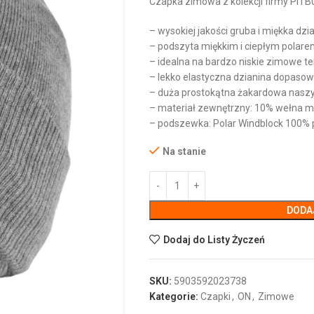
Czapka zimowa z kolekcji firmy PITB
– wysokiej jakości gruba i miękka d
– podszyta miękkim i ciepłym polar
– idealna na bardzo niskie zimowe t
– lekko elastyczna dzianina dopasow
– duża prostokątna żakardowa naszy
– materiał zewnętrzny: 10% wełna mer
– podszewka: Polar Windblock 100% p
Na stanie
DODA
Dodaj do Listy Życzeń
SKU:
5903592023738
Kategorie:
Czapki
,
ON
,
Zimowe