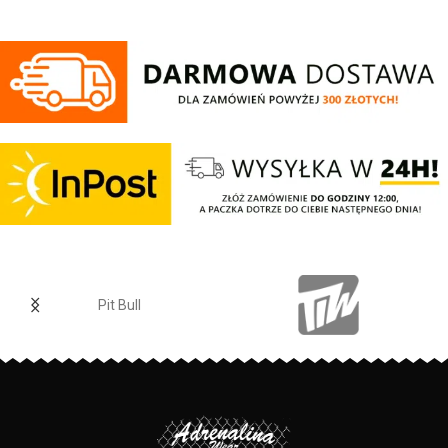
wykonany z wysokogatunkowej
wysokogatunkowej grubej
dzianiny, zwieńczony unikalnymi
bawełny 400 gr/m2 - tkanina od
metkami, sygnowanymi logo
wewnętrznej strony jest
brandu.
szczotkowana i przyjemna w
dotyku - mocne żebrowane
ściągacze na rękawach oraz u
dołu bluzy - regulacja kaptura za
pomocą szerokiego sznurka z
metalowym wykończeniem -
ściągacze rękawów posiadają
otwory na kciuki - lamówka przy
karku chroniąca przed otarciami -
na lewym rękawie silikonowa
naszywka z logo marki - duża
przednia kieszeń typu kangurka -
Pit Bull
wysokiej jakości nieścieralne
nadruki wykonane specjalistyczną
technologią sitodruku - skład
materiału: 80% bawełna / 20%
polyester
PRODUCENT:
Pit Bull