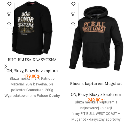
BHO BLUZA KLASYCZNA
ON
,
Bluzy
,
Bluzy bez kaptura
179,00
zł
Bluza męska marki Patriotic
Bluza z kapturem Mugshot
Materiał: 95% bawełna, 5%
poliester Gramatura: 280g
ON
,
Bluzy
,
Bluzy z kapturem
Wyprodukowano: w Polsce
Cechy
249,00
zł
produktu:
Bluza z linii proud
Bluza męska z kapturem z
dedykowanej nowoczesnemu
najnowszej kolekcji
patriocie. Klasyczną czerń zdobi
firmy
PIT
BULL
WEST
COAST
–
złoty nadruk z białym napisem
Mugshot - klasyczny sportowy
oraz logo Patriotic. Produkt
fason - wykonana z