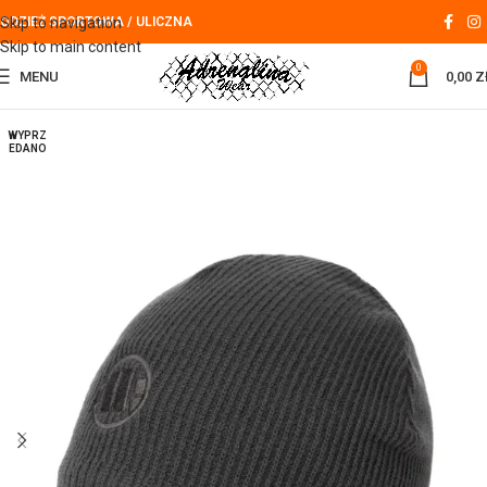
Skip to navigation
ODZIEŻ SPORTOWA / ULICZNA
Skip to main content
0
MENU
0,00
Z
WYPRZ
EDANO