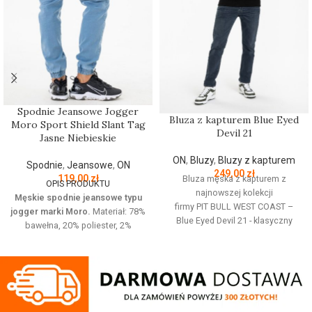
Spodnie Jeansowe Jogger
Bluza z kapturem Blue Eyed
Moro Sport Shield Slant Tag
Devil 21
Jasne Niebieskie
ON
,
Bluzy
,
Bluzy z kapturem
Spodnie
,
Jeansowe
,
ON
249,00
zł
119,00
zł
Bluza męska z kapturem z
OPIS PRODUKTU
najnowszej kolekcji
Męskie spodnie jeansowe typu
firmy
PIT
BULL
WEST
COAST
–
jogger marki Moro.
Materiał: 78%
Blue Eyed Devil 21 - klasyczny
bawełna, 20% poliester, 2%
sportowy fason - wykonana z
elastan Jeansowe spodnie z
wysokogatunkowej grubej
haftowanym logo o wygodnym
bawełny 400 gr/m2 - tkanina od
kroju. Posiadają cztery kieszenie i
wewnętrznej strony jest
regulowana gumę w pasie która
szczotkowana i przyjemna w
zapewnia idealne dopasowanie w
dotyku - mocne żebrowane
talii.