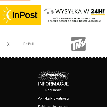
ściągacze na rękawach oraz u
Regular Fit
- regularny krój, nie
dołu bluzy - regulacja kaptura za
krępuje ruchów dzięki
pomocą szerokiego sznurka z
odpowiednio dobranym
metalowym wykończeniem -
materiałom.
ściągacze rękawów posiadają
Elastan
- rozciągliwa dzianina,
otwory na kciuki - lamówka przy
zapewnia zwiększony komfort
karku chroniąca przed otarciami -
podczas użytkowania.
na lewym rękawie silikonowa
Jogger
- nogawki w spodniach
naszywka z logo marki - duża
zostały zakończone
Pit Bull
przednia kieszeń typu kangurka -
dopasowanym ściągaczem.
wysokiej jakości nieścieralne
Made In Poland
- wyprodukowano
nadruki wykonane specjalistyczną
w Polsce.
technologią sitodruku - skład
materiału: 80% bawełna / 20%
polyester
INFORMACJE
Regulamin
Polityka Prywatności
Reklamacje i zwroty