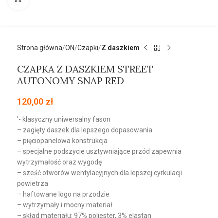
Strona główna
ON
Czapki
Z daszkiem
CZAPKA Z DASZKIEM STREET
AUTONOMY SNAP RED
120,00
zł
’- klasyczny uniwersalny fason
– zagięty daszek dla lepszego dopasowania
– pięciopanelowa konstrukcja
– specjalne podszycie usztywniające przód zapewnia
wytrzymałość oraz wygodę
– sześć otworów wentylacyjnych dla lepszej cyrkulacji
powietrza
– haftowane logo na przodzie
– wytrzymały i mocny materiał
– skład materiału: 97% poliester, 3% elastan