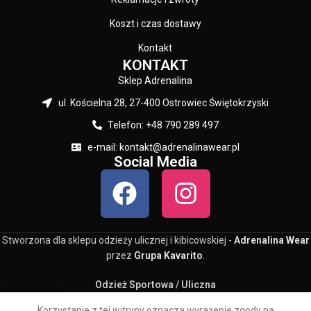
Koszt i czas dostawy
Kontakt
KONTAKT
Sklep Adrenalina
ul. Kościelna 28, 27-400 Ostrowiec Świętokrzyski
Telefon: +48 790 289 497
e-mail: kontakt@adrenalinawear.pl
Social Media
Stworzona dla sklepu odzieży ulicznej i kibicowskiej -
Adrenalina Wear
przez
Grupa Kavarito
.
Odzież Sportowa / Uliczna
0
Korzystanie z tej witryny oznacza wyrażenie zgody na