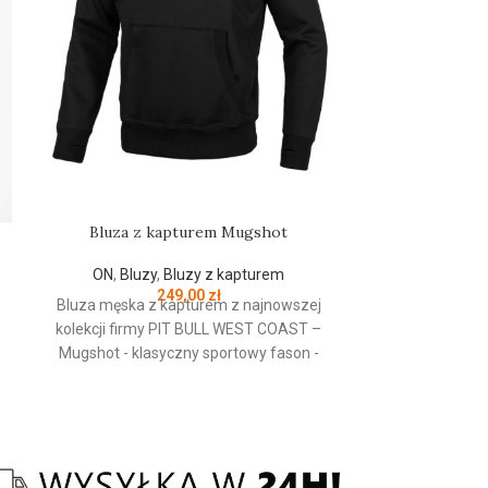
Bluza z kapturem Mugshot
Czapka zimo
ON
,
Bluzy
,
Bluzy z kapturem
ON
,
Czapki
,
249,00
zł
Bluza męska z kapturem z najnowszej
kolekcji firmy
PIT
BULL
WEST
COAST
–
PRODUCENT
Mugshot - klasyczny sportowy fason -
wykonana z wysokogatunkowej grubej
KOLOR:
bawełny 400 gr/m2 - tkanina od
wewnętrznej strony jest szczotkowana i
przyjemna w dotyku - mocne żebrowane
ściągacze na rękawach oraz u dołu bluzy
Czapka zimow