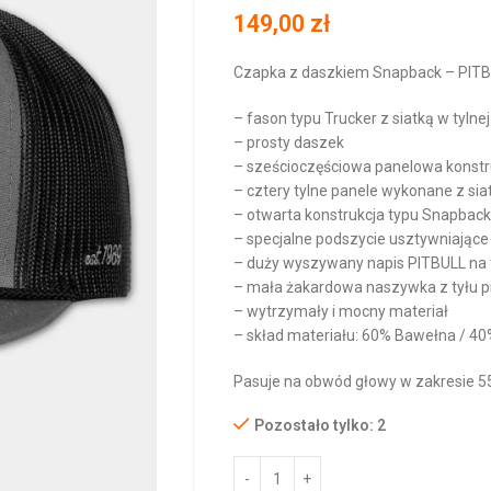
149,00
zł
Czapka z daszkiem Snapback – PITB
– fason typu Trucker z siatką w tylnej
– prosty daszek
– sześcioczęściowa panelowa konstr
– cztery tylne panele wykonane z sia
– otwarta konstrukcja typu Snapback
– specjalne podszycie usztywniając
– duży wyszywany napis PITBULL na f
– mała żakardowa naszywka z tyłu p
– wytrzymały i mocny materiał
– skład materiału: 60% Bawełna / 40
Pasuje na obwód głowy w zakresie 5
Pozostało tylko: 2