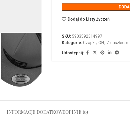
DODA
Dodaj do Listy Życzeń
SKU:
5903592314997
Kategorie:
Czapki
,
ON
,
Z daszkiem
Udostępnij:
INFORMACJE DODATKOWE
OPINIE (0)