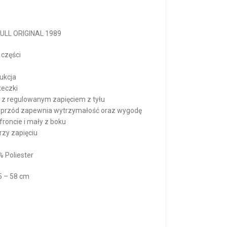
ULL ORIGINAL 1989
 części
ukcja
teczki
 z regulowanym zapięciem z tyłu
e przód zapewnia wytrzymałość oraz wygodę
roncie i mały z boku
rzy zapięciu
% Poliester
5 – 58 cm