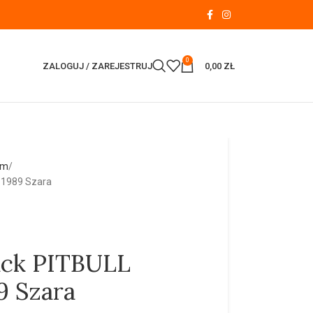
0
ZALOGUJ / ZAREJESTRUJ
0,00
ZŁ
em
 1989 Szara
ack PITBULL
 Szara