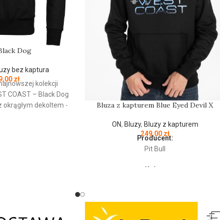
Black Dog
uzy bez kaptura
9,00
zł
najnowszej kolekcji
ST
COAST
– Black Dog
Bluza z kapturem Blue Eyed Devil X
 z okrągłym dekoltem -
kogatunkowej grubej
ON
,
Bluzy
,
Bluzy z kapturem
g/m - tkanina od
249,00
zł
y jest szczotkowana i
Producent:
ku - mocne żebrowane
Pit Bull
wach oraz u dołu bluzy
Kolor:
łnierz - ściągacze
Czarny
 posiadają otwory na
trznej strony lamówka
Bluza męska z kapturem z najnowszej
ąca przed otarciami -
kolekcji firmy PIT BULL WEST COAST –
ratowa naszywka na