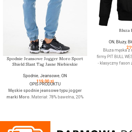
Bluza 
ON
,
Bluzy
,
Bl
21
Bluza męska z 
firmy
PIT
BULL
WE
Spodnie Jeansowe Jogger Moro Sport
- klasyczny fason
Shield Slant Tag Jasne Niebieskie
wykonana z wyso
Spodnie
,
Jeansowe
,
ON
bawełny 400 
119,00
zł
wewnętrznej stron
OPIS PRODUKTU
przyjemna w doty
Męskie spodnie jeansowe typu jogger
ściągacze na ręka
marki Moro.
Materiał: 78% bawełna, 20%
- żebrowany ko
poliester, 2% elastan Jeansowe spodnie z
rękawów dodatkowo
haftowanym logo o wygodnym kroju.
kciuk - od wewnę
Posiadają cztery kieszenie i regulowana
przy karku chroni
gumę w pasie która zapewnia idealne
silikonowa kwad
dopasowanie w talii.