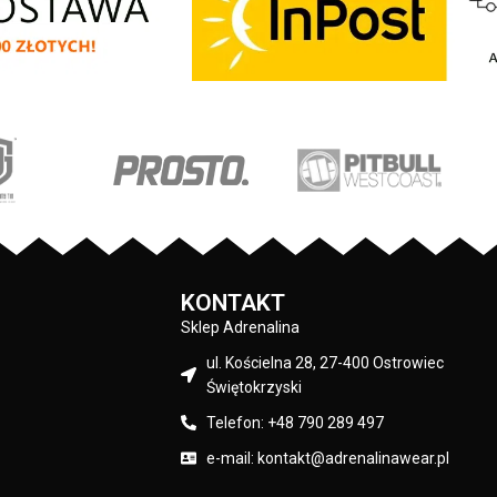
Blue Eyed Devil X - klasyczny sportowy
o marki Pit Bull - duży
fason - wykonana z wysokogatunkowej
ch oraz mniejszy na
grubej bawełny 400 gr/m2 - tkanina od
j - wszystkie nadruki
wewnętrznej strony jest szczotkowana i
alistyczną technologią
przyjemna w dotyku - mocne żebrowane
co są bardzo trwałe -
ściągacze na rękawach oraz u dołu bluzy
: 80% bawełna / 20%
- regulacja kaptura za pomocą szerokieg
liester
sznurka z metalowym wykończeniem -
Pit Bull
ściągacze rękawów posiadają otwory na
kciuki - lamówka przy karku chroniąca
przed otarciami - na lewym rękawie
Czarny
silikonowa naszywka z logo marki - duża
przednia kieszeń typu kangurka -
KONTAKT
wysokiej jakości nieścieralne nadruki
Sklep Adrenalina
wykonane specjalistyczną technologią
ul. Kościelna 28, 27-400 Ostrowiec
sitodruku - skład materiału: 80% bawełna
Świętokrzyski
/ 20% polyester
Telefon: +48 790 289 497
e-mail: kontakt@adrenalinawear.pl