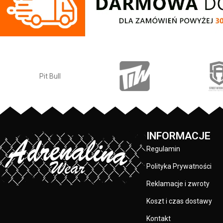
lewym rękawie z log
Regular Fit
- regularny krój, nie krępuje
nadruk na pleca
ruchów dzięki odpowiednio dobranym
klatce piersiowe
materiałom.
wykonane są specj
Elastan
- rozciągliwa dzianina, zapewnia
sitodruku przez 
zwiększony komfort podczas
skład materiału
użytkowania.
po
Jogger
- nogawki w spodniach zostały
zakończone dopasowanym ściągaczem.
PRODUCENT:
Made In Poland
- wyprodukowano w
Polsce.
KOLOR:
INFORMACJE
Regulamin
Polityka Prywatności
Reklamacje i zwroty
Koszt i czas dostawy
Kontakt