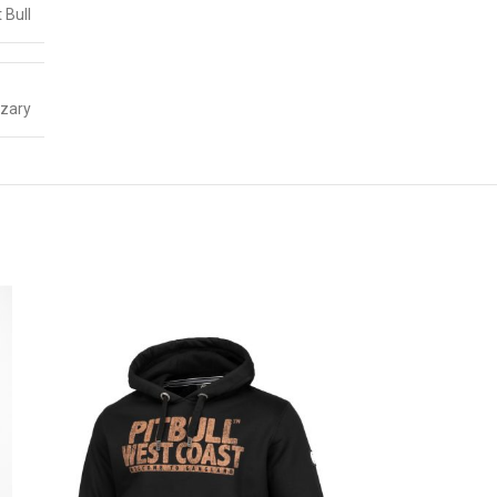
t Bull
zary