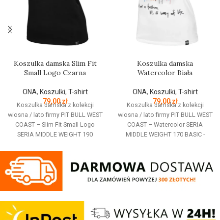
Koszulka damska Slim Fit
Koszulka damska
Small Logo Czarna
Watercolor Biała
ONA
,
Koszulki
,
T-shirt
ONA
,
Koszulki
,
T-shirt
79,00
zł
79,00
zł
Koszulka damska z kolekcji
Koszulka damska z kolekcji
wiosna / lato firmy PIT BULL WEST
wiosna / lato firmy PIT BULL WEST
COAST – Slim Fit Small Logo
COAST – Watercolor SERIA
SERIA MIDDLE WEIGHT 190
MIDDLE WEIGHT 170 BASIC -
SPANDEX - dopasowany taliowany
taliowany krój dopasowany do
fason typu slim fit podkreślający
kobiecej sylwetki - okrągły dekolt -
sylwetkę - klasyczny okrągły
T-Shirt wykonany z najwyższej
dekolt - T-Shirt wykonany z
jakości bawełny o gramaturze 170
najwyższej jakości średniej
g/m2 - miękka lamówka od
grubości bawełny o gramaturze
wewnętrznej strony kołnierza
190 g/m2 - dzięki dodatku
chroniąca przed otarciami - duży
elastanu tkanina jest lekko
kolorowy nadruk z przodu - mały