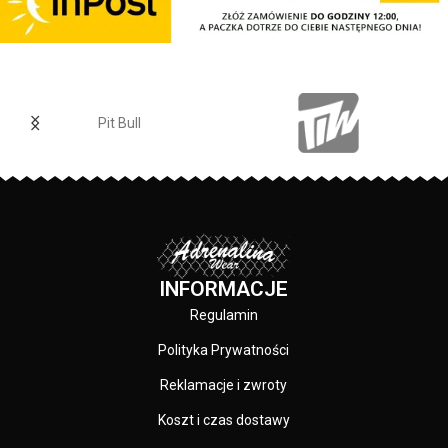
elastyczna - miękka lamówka od
nadruk PitBull na karku - nadruki
wewnętrznej strony kołnierza
wykonane specjalistyczną
chroniąca przed otarciami - małe
technologią sitodruku odporne na
silikonowe logo PitBull na piersi -
spieranie - mała tkana naszywka z
mała tkana naszywka u dołu
logo marki u dołu koszulki -
koszulki - wyszywany napis Pitbull
wyszywany napis Pitbull na
Pit Bull
na rękawku - skład materiału: 95%
rękawku - skład materiału: 100%
bawełna / 5 % elastan Producent:
bawełna Producent: Pit Bull Kolor:
Pit Bull Kolor: Czarny
Biały
INFORMACJE
Regulamin
Polityka Prywatności
Reklamacje i zwroty
Koszt i czas dostawy