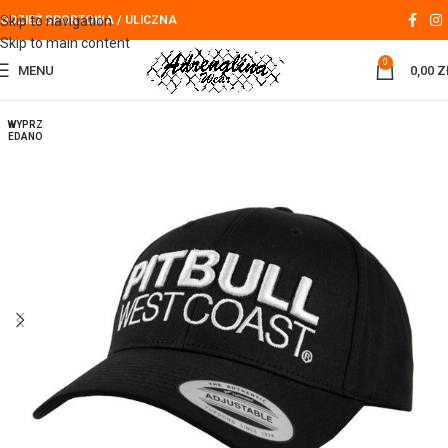
Skip to navigation
ODZIEŻ SPORTOWA / ULICZNA
Skip to main content
0
MENU
0,00
Z
WYPRZ
EDANO