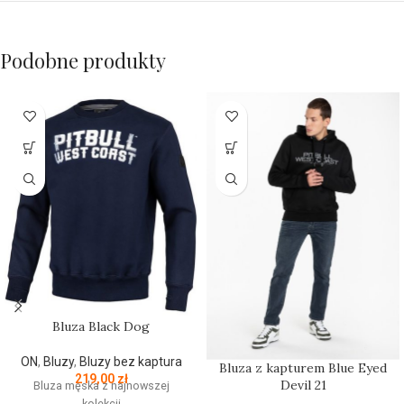
Podobne produkty
Bluza Black Dog
ON
,
Bluzy
,
Bluzy bez kaptura
Bluza z kapturem Blue Eyed
219,00
zł
Devil 21
Bluza męska z najnowszej
kolekcji