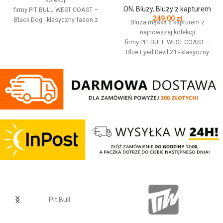
ON
,
Bluzy
,
Bluzy z kapturem
firmy
PIT
BULL
WEST
COAST
–
249,00
zł
Black Dog - klasyczny fason z
Bluza męska z kapturem z
okrągłym dekoltem - wykonana z
najnowszej kolekcji
wysokogatunkowej grubej
firmy
PIT
BULL
WEST
COAST
–
bawełny 400 g/m - tkanina od
Blue Eyed Devil 21 - klasyczny
wewnętrznej strony jest
sportowy fason - wykonana z
szczotkowana i przyjemna w
wysokogatunkowej grubej
dotyku - mocne żebrowane
bawełny 400 gr/m2 - tkanina od
ściągacze na rękawach oraz u
wewnętrznej strony jest
dołu bluzy - żebrowany kołnierz -
szczotkowana i przyjemna w
ściągacze rękawów dodatkowo
dotyku - mocne żebrowane
posiadają otwory na kciuk - od
ściągacze na rękawach oraz u
wewnętrznej strony lamówka przy
dołu bluzy - regulacja kaptura za
karku chroniąca przed otarciami -
pomocą szerokiego sznurka z
silikonowa kwadratowa naszywka
metalowym wykończeniem -
na lewym rękawie z logo marki Pit
ściągacze rękawów posiadają
Bull - duży nadruk na plecach oraz
otwory na kciuki - lamówka przy
mniejszy na klatce piersiowej -
karku chroniąca przed otarciami -
wszystkie nadruki wykonane są
na lewym rękawie silikonowa
specjalistyczną technologią
Pit Bull
naszywka z logo marki - duża
sitodruku przez co są bardzo
przednia kieszeń typu kangurka -
trwałe - skład materiału: 80%
wysokiej jakości nieścieralne