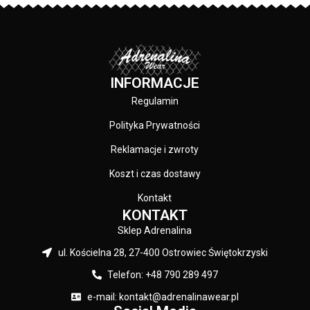
bawełna / 20% poliester
nadruki wykonane specjalistyczną
technologią sitodruku - skład
PRODUCENT:
Pit Bull
materiału: 80% bawełna / 20%
polyester
KOLOR:
Granatowy
INFORMACJE
Regulamin
Polityka Prywatności
Reklamacje i zwroty
Koszt i czas dostawy
Kontakt
KONTAKT
Sklep Adrenalina
ul. Kościelna 28, 27-400 Ostrowiec Świętokrzyski
Telefon: +48 790 289 497
e-mail: kontakt@adrenalinawear.pl