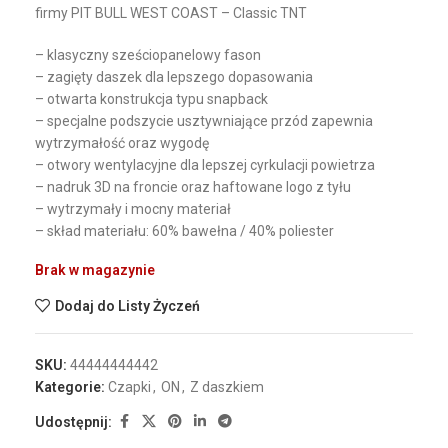
firmy
PIT
BULL
WEST
COAST
– Classic TNT
– klasyczny sześciopanelowy fason
– zagięty daszek dla lepszego dopasowania
– otwarta konstrukcja typu snapback
– specjalne podszycie usztywniające przód zapewnia
wytrzymałość oraz wygodę
– otwory wentylacyjne dla lepszej cyrkulacji powietrza
– nadruk 3D na froncie oraz haftowane logo z tyłu
– wytrzymały i mocny materiał
– skład materiału: 60% bawełna / 40% poliester
Brak w magazynie
Dodaj do Listy Życzeń
SKU:
44444444442
Kategorie:
Czapki
,
ON
,
Z daszkiem
Udostępnij: