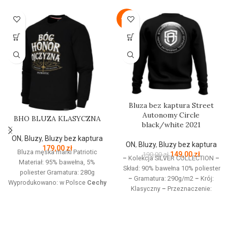
-22%
Bluza bez kaptura Street
Autonomy Circle
BHO BLUZA KLASYCZNA
black/white 2021
ON
,
Bluzy
,
Bluzy bez kaptura
ON
,
Bluzy
,
Bluzy bez kaptura
179,00
zł
Bluza męska marki Patriotic
149,00
zł
190,00
zł
–
Kolekcja SILVER COLLECTION
–
Materiał: 95% bawełna, 5%
Skład: 90% bawełna 10% poliester
poliester Gramatura: 280g
–
Gramatura: 290g/m2
–
Krój:
Wyprodukowano: w Polsce
Cechy
Klasyczny
–
Przeznaczenie:
produktu:
Bluza z linii proud
Odzież codzienna / Sport
–
dedykowanej nowoczesnemu
Nadruk: Sitodruk
–
Kolekcja
patriocie. Klasyczną czerń zdobi
jesień/zima 2021
złoty nadruk z białym napisem