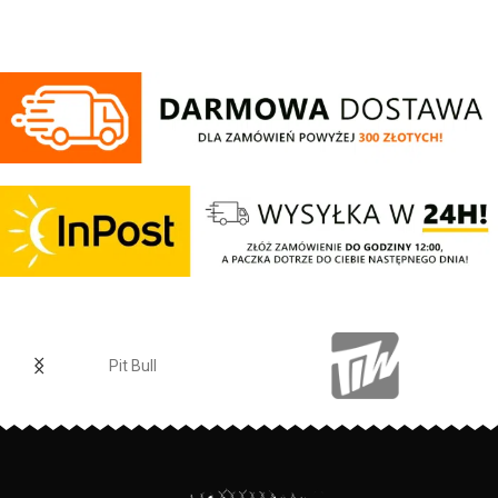
oraz logo Patriotic. Produkt
wykonany z wysokogatunkowej
dzianiny, zwieńczony unikalnymi
metkami, sygnowanymi logo
brandu.
Pit Bull