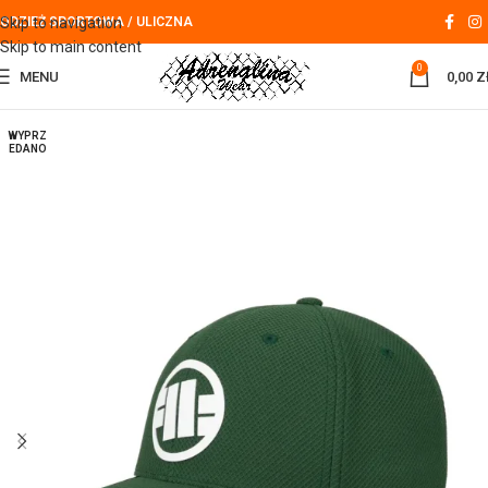
Skip to navigation
ODZIEŻ SPORTOWA / ULICZNA
Skip to main content
0
MENU
0,00
Z
WYPRZ
EDANO