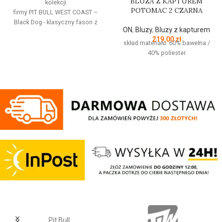
BLUZA Z KAPTUREM
kolekcji
POTOMAC 2 CZARNA
firmy
PIT
BULL
WEST
COAST
–
Black Dog - klasyczny fason z
ON
,
Bluzy
,
Bluzy z kapturem
okrągłym dekoltem - wykonana z
219,00
zł
wysokogatunkowej grubej
skład materiału: 60% bawełna /
bawełny 400 g/m - tkanina od
40% poliester
wewnętrznej strony jest
szczotkowana i przyjemna w
dotyku - mocne żebrowane
ściągacze na rękawach oraz u
dołu bluzy - żebrowany kołnierz -
ściągacze rękawów dodatkowo
posiadają otwory na kciuk - od
wewnętrznej strony lamówka przy
karku chroniąca przed otarciami -
silikonowa kwadratowa naszywka
na lewym rękawie z logo marki Pit
Bull - duży nadruk na plecach oraz
mniejszy na klatce piersiowej -
wszystkie nadruki wykonane są
specjalistyczną technologią
sitodruku przez co są bardzo
Pit Bull
trwałe - skład materiału: 80%