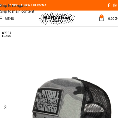
Skip to navigation
ODZIEŻ SPORTOWA / ULICZNA
Skip to main content
0
MENU
0,00
Z
WYPRZ
EDANO