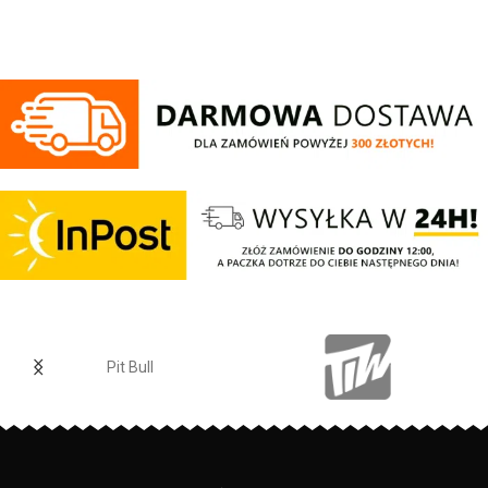
wysokogatunkowej grubej
złoty nadruk z białym napisem
bawełny 400 g/m - tkanina od
oraz logo Patriotic. Produkt
wewnętrznej strony jest
wykonany z wysokogatunkowej
szczotkowana i przyjemna w
dzianiny, zwieńczony unikalnymi
dotyku - mocne żebrowane
metkami, sygnowanymi logo
ściągacze na rękawach oraz u
brandu.
dołu bluzy - żebrowany kołnierz -
ściągacze rękawów dodatkowo
posiadają otwory na kciuk - od
wewnętrznej strony lamówka przy
karku chroniąca przed otarciami -
silikonowa kwadratowa naszywka
na lewym rękawie z logo marki Pit
Bull - duży nadruk na plecach oraz
mniejszy na klatce piersiowej -
wszystkie nadruki wykonane są
specjalistyczną technologią
sitodruku przez co są bardzo
trwałe - skład materiału: 80%
bawełna / 20% poliester
PRODUCENT:
Pit Bull