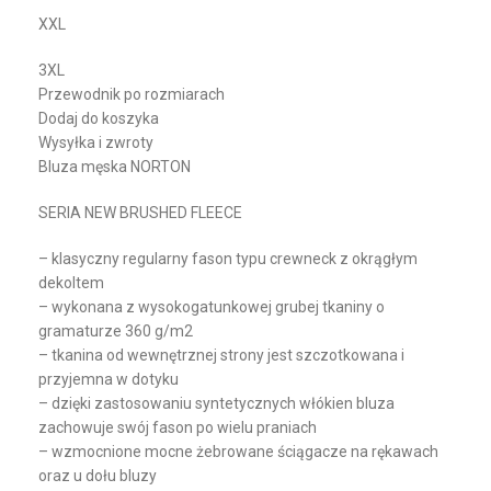
XXL
3XL
Przewodnik po rozmiarach
Dodaj do koszyka
Wysyłka i zwroty
Bluza męska NORTON
SERIA NEW BRUSHED FLEECE
– klasyczny regularny fason typu crewneck z okrągłym
dekoltem
– wykonana z wysokogatunkowej grubej tkaniny o
gramaturze 360 g/m2
– tkanina od wewnętrznej strony jest szczotkowana i
przyjemna w dotyku
– dzięki zastosowaniu syntetycznych włókien bluza
zachowuje swój fason po wielu praniach
– wzmocnione mocne żebrowane ściągacze na rękawach
oraz u dołu bluzy