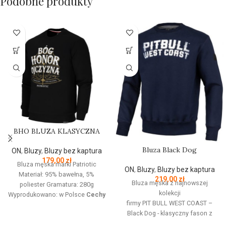
Podobne produkty
BHO BLUZA KLASYCZNA
Bluza Black Dog
ON
,
Bluzy
,
Bluzy bez kaptura
179,00
zł
Bluza męska marki Patriotic
ON
,
Bluzy
,
Bluzy bez kaptura
Materiał: 95% bawełna, 5%
219,00
zł
Bluza męska z najnowszej
poliester Gramatura: 280g
kolekcji
Wyprodukowano: w Polsce
Cechy
firmy
PIT
BULL
WEST
COAST
–
produktu:
Bluza z linii proud
Black Dog - klasyczny fason z
dedykowanej nowoczesnemu
okrągłym dekoltem - wykonana z
patriocie. Klasyczną czerń zdobi