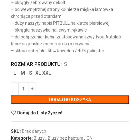
– okrągły żebrowany dekolt
– od wewnętrznej strony kołnierza miękka lamówka
chroniąca przed otarciami
– duży naszyty napis PITBULL na klatce piersiowej
– okrągła naszywka na lewym rękawie
– do połączenia tkanin zastosowano szwy typu Autolap
które są płaskie i odporne na rozerwania
– skład materiału: 60% bawełna / 40% poliester
ROZMIAR PRODUKTU
S
L
M
S
XL
XXL
DODAJ DO KOSZYKA
Dodaj do Listy Życzeń
SKU:
Brak danych
Kategorie:
Bluzy
,
Bluzy bez kaptura
,
ON