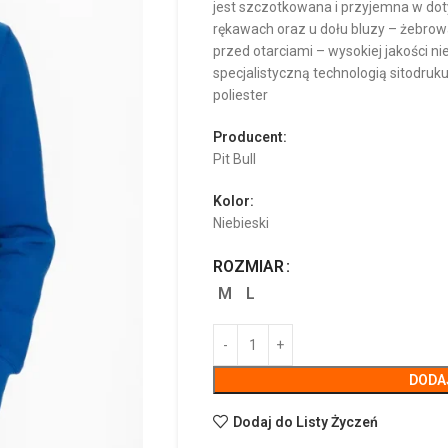
jest szczotkowana i przyjemna w do
rękawach oraz u dołu bluzy – żebrow
przed otarciami – wysokiej jakości n
specjalistyczną technologią sitodruk
poliester
Producent:
Pit Bull
Kolor:
Niebieski
ROZMIAR
M
L
DODA
Dodaj do Listy Życzeń