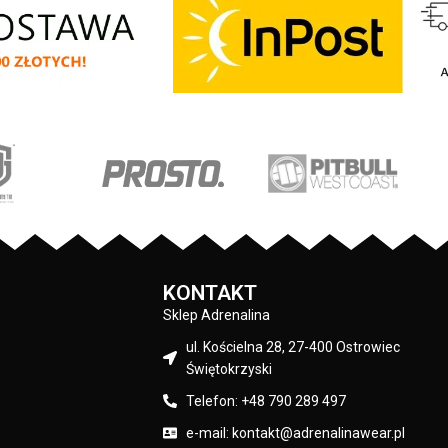
wka na lewym rękawie
Czapka zimowa z najnowszej kolekcji
Bull - duży nadruk na
firmy
PIT
BULL
WEST
COAST
– Bubble
mniejszy na klatce
Small Logo - wysokiej jakości gruba i
stkie nadruki wykonane
miękka dzianina z domieszką wełny owcy
 technologią sitodruku
merynosowej - podszyta miękkim
rdzo trwałe - skład
polarem typu Windblock - idealna na
wełna / 20% poliester
bardzo niskie zimowe temperatury - lekk
elastyczny materiał dopasowuje się do
Pit Bull
kształtów głowy - duża prostokątna
żakardowa naszywka z logo marki - skład
Czarny
materiału: 10% wełna merino / 20%
wełna akrylowa / 20% nylon / 50%
poliester
KONTAKT
Sklep Adrenalina
ul. Kościelna 28, 27-400 Ostrowiec
Świętokrzyski
Telefon: +48 790 289 497
e-mail: kontakt@adrenalinawear.pl