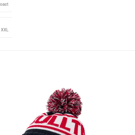
Coast
,
XXL