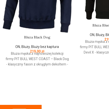
Bluza Blu
ON
,
Bluzy
,
Bl
Bluza Black Dog
21
Bluza męska z 
ON
,
Bluzy
,
Bluzy bez kaptura
firmy
PIT
BULL
WE
219,00
zł
Devil X - klasyc
Bluza męska z najnowszej kolekcji
dekoltem 
firmy
PIT
BULL
WEST
COAST
– Black Dog
wysokogatunkowej
- klasyczny fason z okrągłym dekoltem -
g/m - tkanina od w
wykonana z wysokogatunkowej grubej
szczotkowana i 
bawełny 400 g/m - tkanina od
mocne żebrow
wewnętrznej strony jest szczotkowana i
rękawach oraz u d
przyjemna w dotyku - mocne żebrowane
kołnierz - ściąga
ściągacze na rękawach oraz u dołu bluzy
posiadają otw
- żebrowany kołnierz - ściągacze
wewnętrznej stron
rękawów dodatkowo posiadają otwory na
chroniąca przed o
kciuk - od wewnętrznej strony lamówka