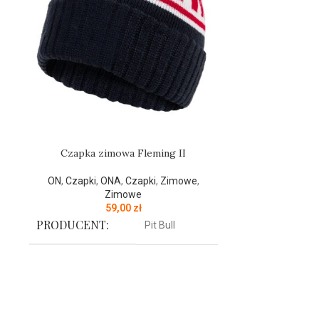
Czapka zimowa Fleming II
Czapka 
ON
,
Czapki
,
ONA
,
Czapki
,
Zimowe
,
ON
,
Czapki
,
Zimowe
59,00
zł
PRODUCENT:
PRODUCENT
Pit Bull
KOLOR:
KOLOR:
Granatowy
Czapka zimowa z najnowszej kolekcji
Czapka zimow