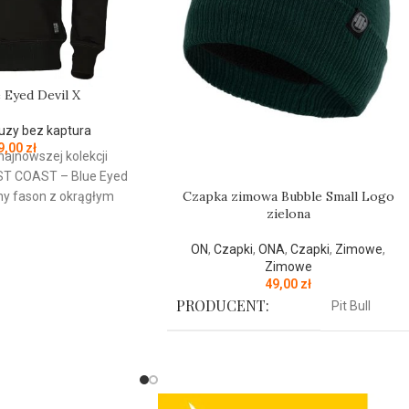
e Eyed Devil X
uzy bez kaptura
9,00
zł
najnowszej kolekcji
ST
COAST
– Blue Eyed
Czapka zimowa Bubble Small Logo
zny fason z okrągłym
zielona
- wykonana z
 grubej bawełny 400
ON
,
Czapki
,
ONA
,
Czapki
,
Zimowe
,
ewnętrznej strony jest
Zimowe
przyjemna w dotyku -
49,00
zł
ane ściągacze na
PRODUCENT:
Pit Bull
ołu bluzy - żebrowany
cze rękawów dodatkowo
KOLOR:
Zielony
ory na kciuk - od
y lamówka przy karku
tarciami - silikonowa