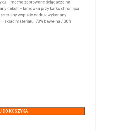
tyku – mocne żebrowane ściągacze na
any dekolt – lamówka przy karku chroniąca
ieścieralny wypukły nadruk wykonany
u – skład materiału: 70% bawełna / 30%
J DO KOSZYKA