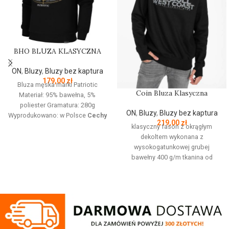
BHO BLUZA KLASYCZNA
ON
,
Bluzy
,
Bluzy bez kaptura
179,00
zł
Bluza męska marki Patriotic
Coin Bluza Klasyczna
Materiał: 95% bawełna, 5%
poliester Gramatura: 280g
ON
,
Bluzy
,
Bluzy bez kaptura
Wyprodukowano: w Polsce
Cechy
219,00
zł
produktu:
Bluza z linii proud
klasyczny fason z okrągłym
dedykowanej nowoczesnemu
dekoltem wykonana z
patriocie. Klasyczną czerń zdobi
wysokogatunkowej grubej
złoty nadruk z białym napisem
bawełny 400 g/m tkanina od
oraz logo Patriotic. Produkt
wewnętrznej strony jest
wykonany z wysokogatunkowej
szczotkowana i przyjemna w
dzianiny, zwieńczony unikalnymi
dotyku mocne żebrowane
metkami, sygnowanymi logo
ściągacze na rękawach oraz u
brandu.
dołu bluzy żebrowany kołnierz
ściągacze rękawów dodatkowo
posiadają otwory na kciuk od