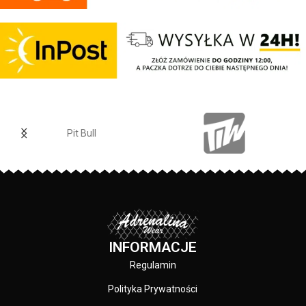
wewnętrznej strony lamówka przy
karku chroniąca przed otarciami
silikonowa kwadratowa naszywka
na lewym rękawie z logo marki Pit
Bull duży nadruk na plecach oraz
mniejszy na klatce piersiowej
wszystkie nadruki wykonane są
specjalistyczną technologią
sitodruku przez co są bardzo
Pit Bull
trwałe
INFORMACJE
Regulamin
Polityka Prywatności