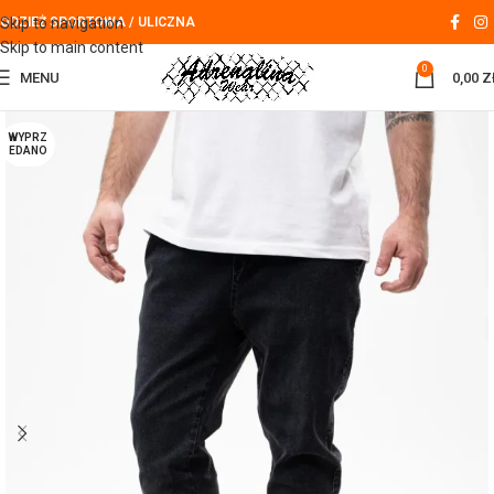
Skip to navigation
ODZIEŻ SPORTOWA / ULICZNA
Skip to main content
0
MENU
0,00
Z
WYPRZ
EDANO