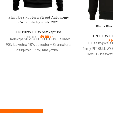
Bluza bez kaptura Street Autonomy
Circle black/white 2021
Bluza Blu
ON
,
Bluzy
,
Bluzy bez kaptura
ON
,
Bluzy
,
Bl
149,00
zł
190,00
zł
–
Kolekcja SILVER COLLECTION
–
Skład:
21
Bluza męska z 
90% bawełna 10% poliester
–
Gramatura:
firmy
PIT
BULL
WE
290g/m2
–
Krój: Klasyczny
–
Devil X - klasyc
Przeznaczenie: Odzież codzienna / Sport
dekoltem 
–
Nadruk: Sitodruk
–
Kolekcja jesień/zima
wysokogatunkowej
2021
g/m - tkanina od w
szczotkowana i 
mocne żebrow
rękawach oraz u d
kołnierz - ściąga
posiadają otw
wewnętrznej stron
chroniąca przed o