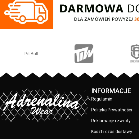
kwadratowa naszy
z logo marki Pit 
plecach oraz 
piersiowej - wszy
są specjalistyczną
przez co są ba
materiału: 80% ba
PRODUCENT:
KOLOR:
INFORMACJE
Regulamin
Polityka Prywatności
Reklamacje i zwroty
Koszt i czas dostawy