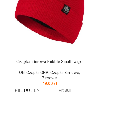
Czapka zimowa Bubble Small Logo
Czapka zimo
ON
,
Czapki
,
ONA
,
Czapki
,
Zimowe
,
Zimowe
ON
,
Czapki
,
49,00
zł
PRODUCENT:
Pit Bull
PRODUCENT
KOLOR:
Czerwony
KOLOR:
Czapka zimowa z najnowszej kolekcji