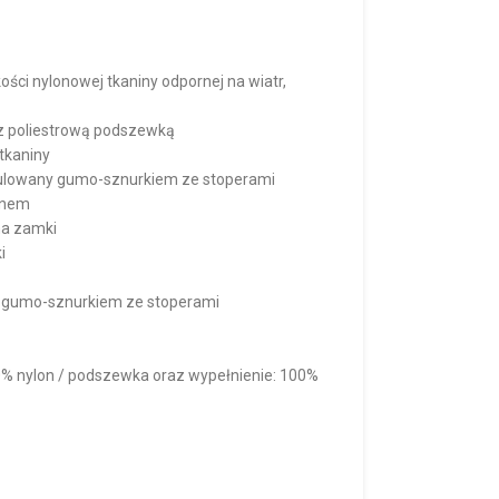
ości nylonowej tkaniny odpornej na wiatr,
a z poliestrową podszewką
tkaniny
gulowany gumo-sznurkiem ze stoperami
mnem
na zamki
i
z gumo-sznurkiem ze stoperami
0% nylon / podszewka oraz wypełnienie: 100%