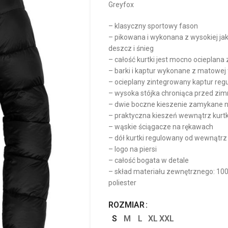
Greyfox
– klasyczny sportowy fason
– pikowana i wykonana z wysokiej jak
deszcz i śnieg
– całość kurtki jest mocno ocieplan
– barki i kaptur wykonane z matowej 
– ocieplany zintegrowany kaptur re
– wysoka stójka chroniąca przed zi
– dwie boczne kieszenie zamykane 
– praktyczna kieszeń wewnątrz kurtk
– wąskie ściągacze na rękawach
– dół kurtki regulowany od wewnątr
– logo na piersi
– całość bogata w detale
– skład materiału zewnętrznego: 10
poliester
ROZMIAR
S
M
L
XL
XXL