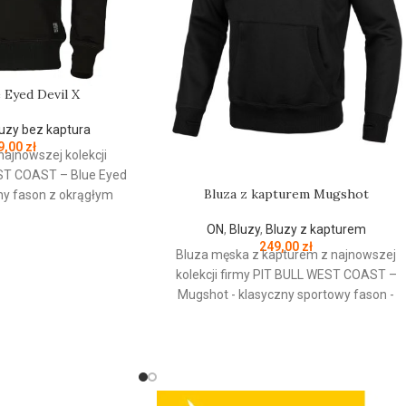
e Eyed Devil X
uzy bez kaptura
9,00
zł
najnowszej kolekcji
ST
COAST
– Blue Eyed
Bluza z kapturem Mugshot
zny fason z okrągłym
- wykonana z
ON
,
Bluzy
,
Bluzy z kapturem
 grubej bawełny 400
249,00
zł
ewnętrznej strony jest
Bluza męska z kapturem z najnowszej
przyjemna w dotyku -
kolekcji firmy
PIT
BULL
WEST
COAST
–
ane ściągacze na
Mugshot - klasyczny sportowy fason -
ołu bluzy - żebrowany
wykonana z wysokogatunkowej grubej
cze rękawów dodatkowo
bawełny 400 gr/m2 - tkanina od
ory na kciuk - od
wewnętrznej strony jest szczotkowana i
y lamówka przy karku
przyjemna w dotyku - mocne żebrowane
tarciami - silikonowa
ściągacze na rękawach oraz u dołu bluzy