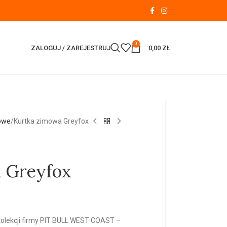
0
ZALOGUJ / ZAREJESTRUJ
0,00
ZŁ
mowe
Kurtka zimowa Greyfox
 Greyfox
olekcji firmy PIT BULL WEST COAST –