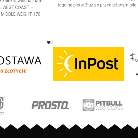
kolekcji wiosna / lato
logo na piersi Bluza o przedłużonym tyle
LL WEST COAST –
Uniwersalny model pasujący do każdej
A MIDDLE WEIGHT 170
stylizacji Dół oraz rękawy zakończone
y krój dopasowany do
ściągaczami Bluza wykonana w 80% z
okrągły dekolt - T-Shirt
bawełny i 20% poliestru Jeśli lubisz być
szej jakości bawełny o
zauważona to marka Prosto, znana
/m2 - miękka lamówka
wszystkim jest właśnie dla Ciebie! Klasyka
j strony kołnierza
polskiego rapu oraz ulicy Na rynku od
d otarciami - duży
1999 roku
 przodu - mały nadruk
u - nadruki wykonane
technologią sitodruku
eranie - mała tkana
arki u dołu koszulki -
Pitbull na rękawku -
ału: 100% bawełna
 Bull Kolor: Biały