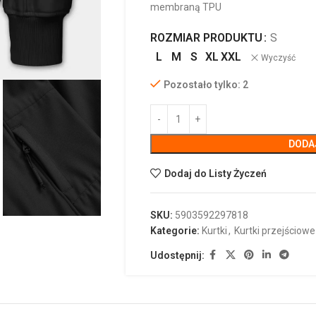
membraną TPU
ROZMIAR PRODUKTU
S
L
M
S
XL
XXL
Wyczyść
Pozostało tylko: 2
DODA
Dodaj do Listy Życzeń
SKU:
5903592297818
Kategorie:
Kurtki
,
Kurtki przejściowe
Udostępnij: