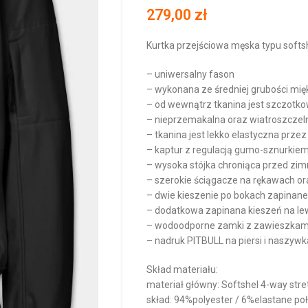
279,00
zł
Kurtka przejściowa męska typu soft
– uniwersalny fason
– wykonana ze średniej grubości miękk
– od wewnątrz tkanina jest szczotko
– nieprzemakalna oraz wiatroszcze
– tkanina jest lekko elastyczna przez
– kaptur z regulacją gumo-sznurkie
– wysoka stójka chroniąca przed zi
– szerokie ściągacze na rękawach ora
– dwie kieszenie po bokach zapinan
– dodatkowa zapinana kieszeń na l
– wodoodporne zamki z zawieszkami
– nadruk PITBULL na piersi i naszyw
Skład materiału:
materiał główny: Softshel 4-way st
skład: 94%polyester / 6%elastane poł