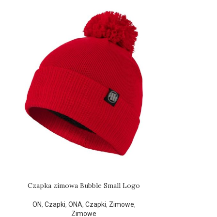
Czapka zimowa Bubble Small Logo
Czapka zimo
ON
,
Czapki
,
ONA
,
Czapki
,
Zimowe
,
Zimowe
ON
,
Czapki
,