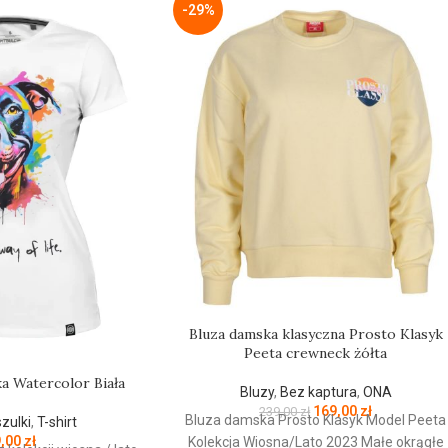
-29%
Bluza damska klasyczna Prosto Klasyk
Peeta crewneck żółta
a Watercolor Biała
Bluzy
,
Bez kaptura
,
ONA
169,00
zł
239,00
zł
Bluza damska Prosto Klasyk Model Peeta
zulki
,
T-shirt
9,00
zł
Kolekcja Wiosna/Lato 2023 Małe okrągłe