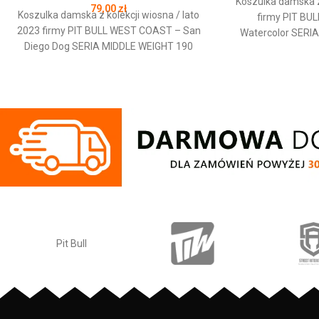
Koszulka damska z 
79,00
zł
Koszulka damska z kolekcji wiosna / lato
firmy PIT BU
2023 firmy PIT BULL WEST COAST – San
Watercolor SERI
Diego Dog SERIA MIDDLE WEIGHT 190
BASIC - taliowan
DENIM WASHED - taliowany krój
kobiecej sylwetki - 
dopasowany do kobiecej sylwetki - kolor z
wykonany z najwyż
efektem sprania w stylu vintage - T-shirt
gramaturze 170 g
wykonany z najwyższej jakości bawełny o
od wewnętrzne
gramaturze 190 g/m2 - miękka lamówka
chroniąca prze
od wewnętrznej strony kołnierza
kolorowy nadruk z
chroniąca przed otarciami - duży nadruk z
PitBull na kark
przodu - duża tkana naszywka z logo
specjalistyczną 
marki PIT BULL WEST COAST u dołu
odporne na spi
koszulki - mała tkana naszywka na
naszywka z logo m
krawędzi lewego rękawa - skład
wyszywany napis 
materiału: 100% bawełna
skład materi
Producent: Pit