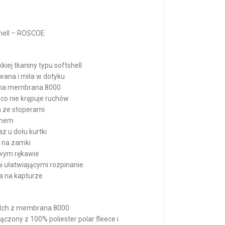
shell – ROSCOE
iej tkaniny typu softshell
wana i miła w dotyku
lna membrana 8000
 co nie krępuje ruchów
m ze stoperami
mnem
z u dołu kurtki
e na zamki
ewym rękawie
 ułatwiającymi rozpinanie
ka na kapturze
retch z membrana 8000
ączony z 100% poliester polar fleece i