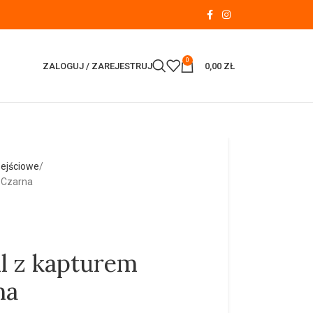
0
ZALOGUJ / ZAREJESTRUJ
0,00
ZŁ
zejściowe
 Czarna
ll z kapturem
na