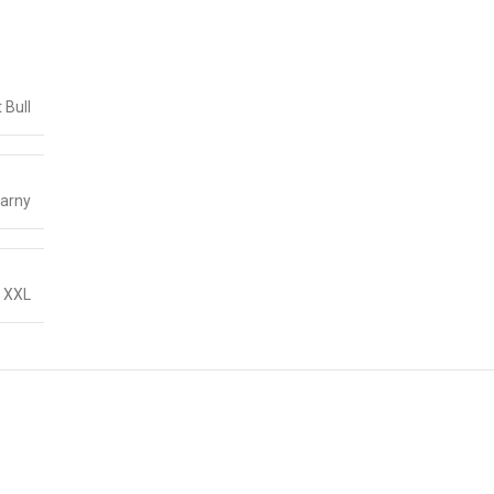
t Bull
arny
,
XXL