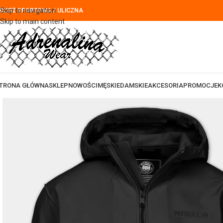
Skip to navigation
DZIEŻ SPORTOWA / ULICZNA
Skip to main content
TRONA GŁÓWNA
SKLEP
NOWOŚCI
MĘSKIE
DAMSKIE
AKCESORIA
PROMOCJE
K