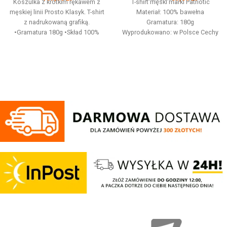
Koszulka z krótkim rękawem z
T-shirt męski marki Patriotic
męskiej linii Prosto Klasyk. T-shirt
Materiał: 100% bawełna
z nadrukowaną grafiką.
Gramatura: 180g
•Gramatura 180g •Skład 100%
Wyprodukowano: w Polsce Cechy
Bawełna
produktu: Koszulka z linii street o
idealnie dopasowanym kroju.
Tradycyjną biel zdobi
umieszczony z przodu
minimalistyczny, biały nadruk
"Patriotic" oraz czarną taśmy na
rękawach. Produkt wykonany jest
z wysokiej jakości dzianiny,
zwieńczony unikalnymi metkami
sygnowanymi logo brandu.