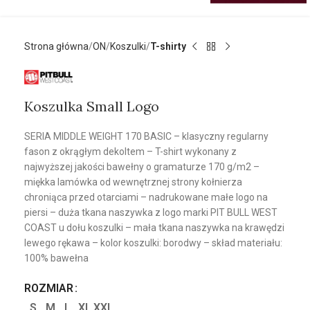
Strona główna
ON
Koszulki
T-shirty
Koszulka Small Logo
SERIA MIDDLE WEIGHT 170 BASIC – klasyczny regularny
fason z okrągłym dekoltem – T-shirt wykonany z
najwyższej jakości bawełny o gramaturze 170 g/m2 –
miękka lamówka od wewnętrznej strony kołnierza
chroniąca przed otarciami – nadrukowane małe logo na
piersi – duża tkana naszywka z logo marki PIT BULL WEST
COAST u dołu koszulki – mała tkana naszywka na krawędzi
lewego rękawa – kolor koszulki: borodwy – skład materiału:
100% bawełna
ROZMIAR
S
M
L
XL
XXL