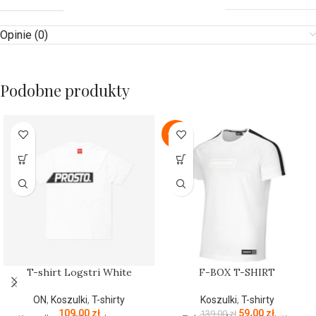
Opinie (0)
Podobne produkty
-58%
T-shirt Logstri White
F-BOX T-SHIRT
ON
,
Koszulki
,
T-shirty
Koszulki
,
T-shirty
109,00
zł
59,00
zł
139,00
zł