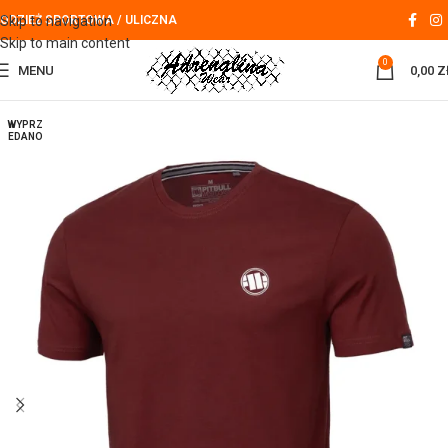
Skip to navigation
ODZIEŻ SPORTOWA / ULICZNA
Skip to main content
0
MENU
0,00
Z
WYPRZ
EDANO