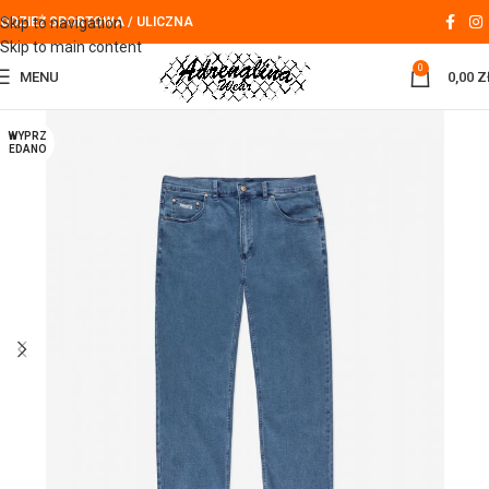
Skip to navigation
ODZIEŻ SPORTOWA / ULICZNA
Skip to main content
0
MENU
0,00
Z
WYPRZ
EDANO