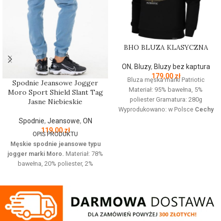
BHO BLUZA KLASYCZNA
ON
,
Bluzy
,
Bluzy bez kaptura
179,00
zł
Bluza męska marki Patriotic
Spodnie Jeansowe Jogger
Materiał: 95% bawełna, 5%
Moro Sport Shield Slant Tag
poliester Gramatura: 280g
Jasne Niebieskie
Wyprodukowano: w Polsce
Cechy
produktu:
Bluza z linii proud
Spodnie
,
Jeansowe
,
ON
dedykowanej nowoczesnemu
119,00
zł
OPIS PRODUKTU
patriocie. Klasyczną czerń zdobi
Męskie spodnie jeansowe typu
złoty nadruk z białym napisem
jogger marki Moro.
Materiał: 78%
oraz logo Patriotic. Produkt
bawełna, 20% poliester, 2%
wykonany z wysokogatunkowej
elastan Jeansowe spodnie z
dzianiny, zwieńczony unikalnymi
haftowanym logo o wygodnym
metkami, sygnowanymi logo
kroju. Posiadają cztery kieszenie i
brandu.
regulowana gumę w pasie która
zapewnia idealne dopasowanie w