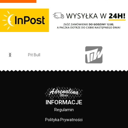
talii.
Regular Fit
- regularny krój, nie
krępuje ruchów dzięki
odpowiednio dobranym
materiałom.
Elastan
- rozciągliwa dzianina,
zapewnia zwiększony komfort
podczas użytkowania.
Jogger
- nogawki w spodniach
zostały zakończone
Pit Bull
dopasowanym ściągaczem.
Made In Poland
- wyprodukowano
w Polsce.
INFORMACJE
Regulamin
Polityka Prywatności