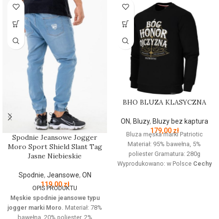
BHO BLUZA KLASYCZNA
ON
,
Bluzy
,
Bluzy bez kaptura
179,00
zł
Bluza męska marki Patriotic
Spodnie Jeansowe Jogger
Materiał: 95% bawełna, 5%
Moro Sport Shield Slant Tag
poliester Gramatura: 280g
Jasne Niebieskie
Wyprodukowano: w Polsce
Cechy
produktu:
Bluza z linii proud
Spodnie
,
Jeansowe
,
ON
dedykowanej nowoczesnemu
119,00
zł
OPIS PRODUKTU
patriocie. Klasyczną czerń zdobi
Męskie spodnie jeansowe typu
złoty nadruk z białym napisem
jogger marki Moro.
Materiał: 78%
oraz logo Patriotic. Produkt
bawełna, 20% poliester, 2%