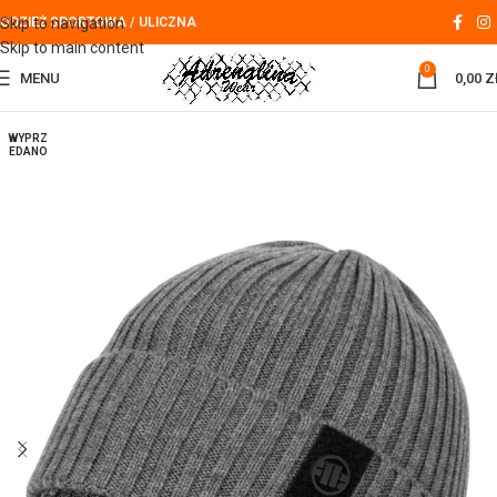
Skip to navigation
ODZIEŻ SPORTOWA / ULICZNA
Skip to main content
0
MENU
0,00
Z
WYPRZ
EDANO