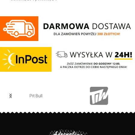
wykonany z wysokogatunkowej
elastan Jeansowe spodnie z
dzianiny, zwieńczony unikalnymi
haftowanym logo o wygodnym
metkami, sygnowanymi logo
kroju. Posiadają cztery kieszenie i
brandu.
regulowana gumę w pasie która
zapewnia idealne dopasowanie w
talii.
Regular Fit
- regularny krój, nie
krępuje ruchów dzięki
odpowiednio dobranym
materiałom.
Elastan
- rozciągliwa dzianina,
zapewnia zwiększony komfort
podczas użytkowania.
Jogger
- nogawki w spodniach
zostały zakończone
dopasowanym ściągaczem.
Pit Bull
Made In Poland
- wyprodukowano
w Polsce.