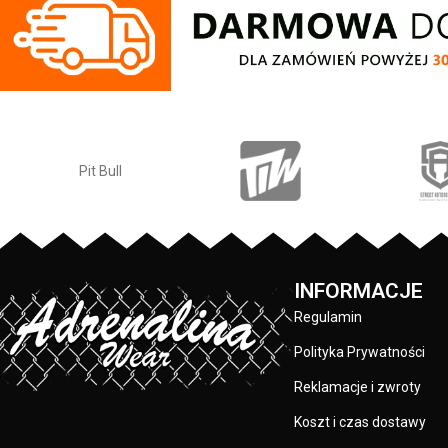
kwadratowa naszy
z logo marki Pit 
plecach oraz 
piersiowej - wszy
są specjalistyczną
przez co są ba
materiału: 80% ba
Pit Bull
PRODUCENT:
KOLOR:
INFORMACJE
Regulamin
Polityka Prywatności
Reklamacje i zwroty
Koszt i czas dostawy