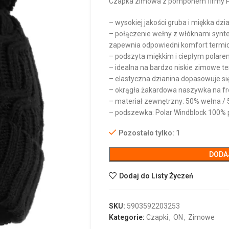
Czapka zimowa z pomponem firmy 
– wysokiej jakości gruba i miękka dz
– połączenie wełny z włóknami synte
zapewnia odpowiedni komfort termi
– podszyta miękkim i ciepłym polar
– idealna na bardzo niskie zimowe t
– elastyczna dzianina dopasowuje si
– okrągła żakardowa naszywka na fr
– materiał zewnętrzny: 50% wełna / 
– podszewka: Polar Windblock 100% p
Pozostało tylko: 1
DODA
Dodaj do Listy Życzeń
SKU:
5903592203253
Kategorie:
Czapki
,
ON
,
Zimowe