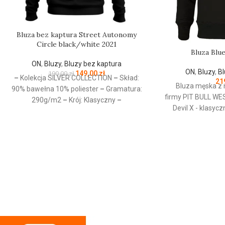
Bluza bez kaptura Street Autonomy
Circle black/white 2021
Bluza Blu
ON
,
Bluzy
,
Bluzy bez kaptura
ON
,
Bluzy
,
Bl
149,00
zł
190,00
zł
–
Kolekcja SILVER COLLECTION
–
Skład:
21
Bluza męska z 
90% bawełna 10% poliester
–
Gramatura:
firmy
PIT
BULL
WE
290g/m2
–
Krój: Klasyczny
–
Devil X - klasyc
Przeznaczenie: Odzież codzienna / Sport
dekoltem 
–
Nadruk: Sitodruk
–
Kolekcja jesień/zima
wysokogatunkowej
2021
g/m - tkanina od w
szczotkowana i 
mocne żebrow
rękawach oraz u d
kołnierz - ściąga
posiadają otw
wewnętrznej stron
chroniąca przed o