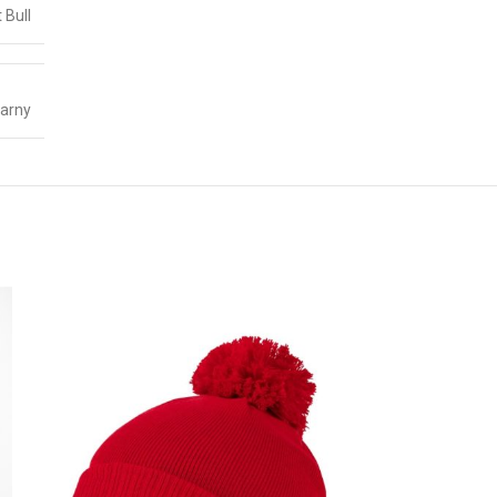
t Bull
arny