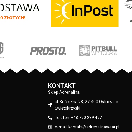
Blue Eyed Devil X - klasyczny sportowy
wka na lewym rękawie
fason - wykonana z wysokogatunkowej
Bull - duży nadruk na
grubej bawełny 400 gr/m2 - tkanina od
mniejszy na klatce
wewnętrznej strony jest szczotkowana i
stkie nadruki wykonane
przyjemna w dotyku - mocne żebrowane
 technologią sitodruku
ściągacze na rękawach oraz u dołu bluzy
rdzo trwałe - skład
- regulacja kaptura za pomocą szerokieg
wełna / 20% poliester
sznurka z metalowym wykończeniem -
Pit Bull
ściągacze rękawów posiadają otwory na
kciuki - lamówka przy karku chroniąca
przed otarciami - na lewym rękawie
Czarny
silikonowa naszywka z logo marki - duża
przednia kieszeń typu kangurka -
KONTAKT
wysokiej jakości nieścieralne nadruki
Sklep Adrenalina
wykonane specjalistyczną technologią
sitodruku - skład materiału: 80% bawełna
ul. Kościelna 28, 27-400 Ostrowiec
/ 20% polyester
Świętokrzyski
Telefon: +48 790 289 497
e-mail: kontakt@adrenalinawear.pl