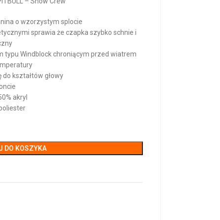
PITBULL – Snow Crew
ianina o wzorzystym splocie
tycznymi sprawia że czapka szybko schnie i
czny
em typu Windblock chroniącym przed wiatrem
emperatury
ę do kształtów głowy
oncie
50% akryl
oliester
J DO KOSZYKA