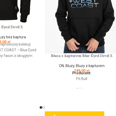
e Eyed Devil X
uzy bez kaptura
9,00
zł
najnowszej kolekcji
ST
COAST
– Blue Eyed
Bluza z kapturem Blue Eyed Devil X
zny fason z okrągłym
- wykonana z
ON
,
Bluzy
,
Bluzy z kapturem
 grubej bawełny 400
249,00
zł
ewnętrznej strony jest
Producent:
przyjemna w dotyku -
Pit Bull
ane ściągacze na
Kolor:
ołu bluzy - żebrowany
Czarny
cze rękawów dodatkowo
ory na kciuk - od
Bluza męska z kapturem z najnowszej
y lamówka przy karku
kolekcji firmy PIT BULL WEST COAST –
tarciami - silikonowa