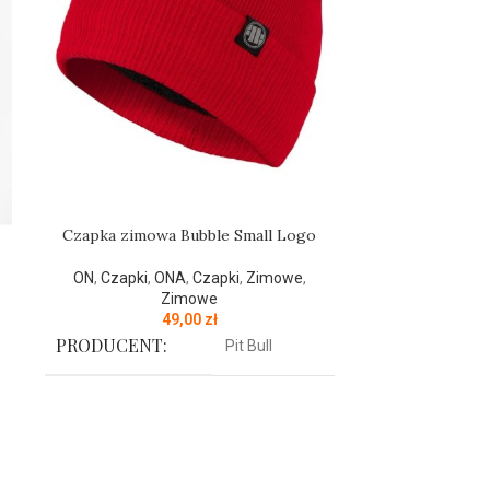
Czapka zimowa Bubble Small Logo
Czapka z
ON
,
Czapki
,
ONA
,
Czapki
,
Zimowe
,
ON
,
Czapki
,
Zimowe
49,00
zł
PRODUCENT:
PRODUCENT
Pit Bull
KOLOR:
KOLOR:
Czerwony
Czapka zimowa z najnowszej kolekcji
Czapka typu