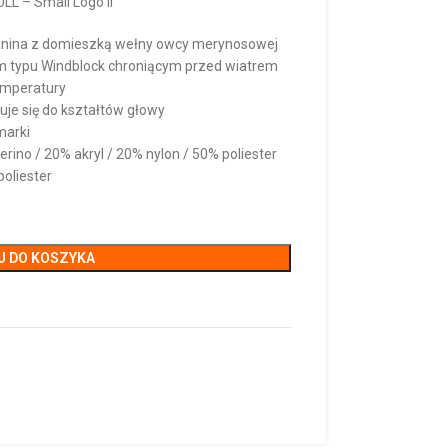
LL – Small Logo II
zianina z domieszką wełny owcy merynosowej
em typu Windblock chroniącym przed wiatrem
emperatury
uje się do kształtów głowy
marki
ino / 20% akryl / 20% nylon / 50% poliester
oliester
J DO KOSZYKA