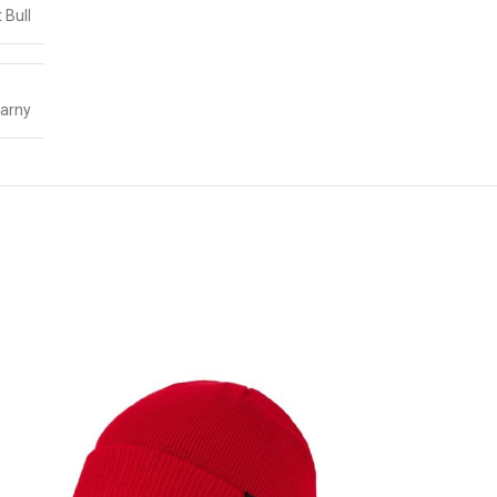
t Bull
arny