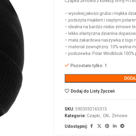
Czapka zimowa z kolekcji firmy PITBU
– wysokiej jakości gruba i miękka d
– podszyta miękkim i ciepłym polar
– idealna na bardzo niskie zimowe t
– lekko elastyczna dzianina dopasow
– mała żakardowa naszywka z logo 
– materiał zewnętrzny: 10% wełna mer
– podszewka: Polar Windblock 100% p
Pozostało tylko: 1
DODA
Dodaj do Listy Życzeń
SKU:
5903592165315
Kategorie:
Czapki
,
ON
,
Zimowe
Udostępnij: