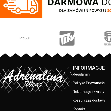
wewnętrznej stron
przy karku chroniąca przed otarciami -
chroniąca przed 
silikonowa kwadratowa naszywka na
kwadratowa naszy
lewym rękawie z logo marki Pit Bull - duży
z logo marki Pit
nadruk na plecach oraz mniejszy na
plecach oraz 
klatce piersiowej - wszystkie nadruki
piersiowej wszys
wykonane są specjalistyczną technologią
są specjalistyczną
sitodruku przez co są bardzo trwałe -
przez co s
skład materiału: 80% bawełna / 20%
poliester
PRODUCENT:
Pit Bull
INFORMACJE
KOLOR:
Granatowy
Regulamin
Polityka Prywatności
Reklamacje i zwroty
Koszt i czas dostawy
Kontakt