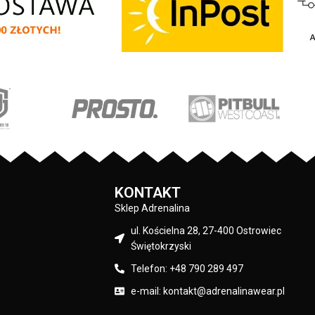
y lamówka przy karku
firmy
PIT
BULL
WEST
COAST
– Fleming II 
otarciami silikonowa
wysokiej jakości gruba i miękka dzianina -
wka na lewym rękawie
idealna na bardzo niskie zimowe
 Bull duży nadruk na
temperatury - lekko elastyczny materiał
mniejszy na klatce
dopasowuje się do kształtów głowy - duż
tkie nadruki wykonane
żakardowa naszywka z przodu - skład
 technologią sitodruku
materiału: 100% wełna akrylowa
ą bardzo trwałe
KONTAKT
Sklep Adrenalina
ul. Kościelna 28, 27-400 Ostrowiec
Świętokrzyski
Telefon: +48 790 289 497
e-mail: kontakt@adrenalinawear.pl