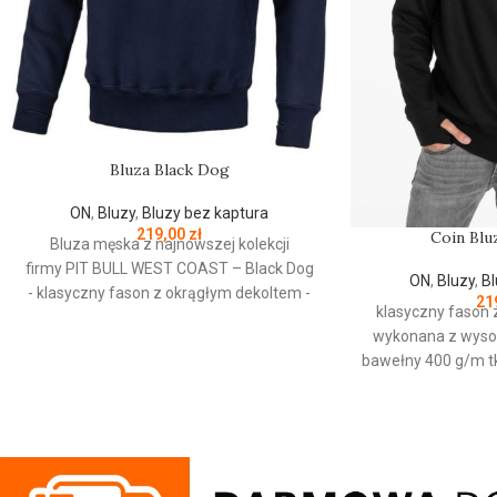
Bluza Black Dog
ON
,
Bluzy
,
Bluzy bez kaptura
219,00
zł
Coin Blu
Bluza męska z najnowszej kolekcji
firmy
PIT
BULL
WEST
COAST
– Black Dog
ON
,
Bluzy
,
Bl
- klasyczny fason z okrągłym dekoltem -
21
klasyczny fason
wykonana z wysokogatunkowej grubej
wykonana z wyso
bawełny 400 g/m - tkanina od
bawełny 400 g/m t
wewnętrznej strony jest szczotkowana i
strony jest szczo
przyjemna w dotyku - mocne żebrowane
dotyku mocne żeb
ściągacze na rękawach oraz u dołu bluzy
rękawach oraz u 
- żebrowany kołnierz - ściągacze
kołnierz ściągac
rękawów dodatkowo posiadają otwory na
posiadają ot
kciuk - od wewnętrznej strony lamówka