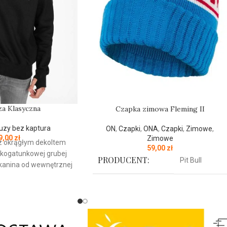
za Klasyczna
Czapka zimowa Fleming II
uzy bez kaptura
ON
,
Czapki
,
ONA
,
Czapki
,
Zimowe
,
9,00
zł
Zimowe
 z okrągłym dekoltem
59,00
zł
kogatunkowej grubej
PRODUCENT:
Pit Bull
kanina od wewnętrznej
tkowana i przyjemna w
KOLOR:
rowane ściągacze na
Niebieski
dołu bluzy żebrowany
ze rękawów dodatkowo
wory na kciuk od
Czapka zimowa z najnowszej kolekcji