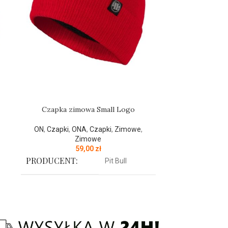
Czapka zimowa Small Logo
Czapka zimow
ON
,
Czapki
,
ONA
,
Czapki
,
Zimowe
,
ON
,
Czapki
,
Zimowe
59,00
zł
PRODUCENT:
PRODUCENT
Pit Bull
KOLOR:
KOLOR:
Czerwony
Czapka zimowa z najnowszej kolekcji
Czapka z 