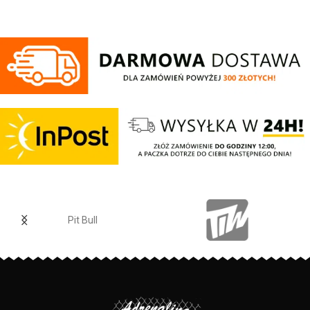
dotyku - mocne żebrowane
ściągacze na rękawach oraz u
dołu bluzy - żebrowany kołnierz -
ściągacze rękawów dodatkowo
posiadają otwory na kciuk - od
wewnętrznej strony lamówka przy
karku chroniąca przed otarciami -
silikonowa kwadratowa naszywka
na lewym rękawie z logo marki Pit
Bull - duży nadruk na plecach oraz
mniejszy na klatce piersiowej -
wszystkie nadruki wykonane są
specjalistyczną technologią
sitodruku przez co są bardzo
trwałe - skład materiału: 80%
bawełna / 20% poliester
Pit Bull
PRODUCENT:
Pit Bull
KOLOR:
Czarny