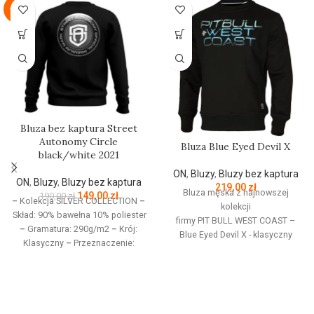
-22%
Bluza bez kaptura Street
Autonomy Circle
Bluza Blue Eyed Devil X
black/white 2021
ON
,
Bluzy
,
Bluzy bez kaptura
ON
,
Bluzy
,
Bluzy bez kaptura
219,00
zł
Bluza męska z najnowszej
149,00
zł
190,00
zł
–
Kolekcja SILVER COLLECTION
–
kolekcji
Skład: 90% bawełna 10% poliester
firmy
PIT
BULL
WEST
COAST
–
–
Gramatura: 290g/m2
–
Krój:
Blue Eyed Devil X - klasyczny
Klasyczny
–
Przeznaczenie:
fason z okrągłym dekoltem -
Odzież codzienna / Sport
–
wykonana z wysokogatunkowej
Nadruk: Sitodruk
–
Kolekcja
grubej bawełny 400 g/m - tkanina
jesień/zima 2021
od wewnętrznej strony jest
szczotkowana i przyjemna w