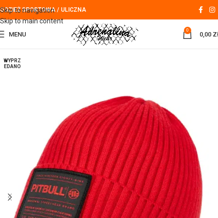
Skip to navigation
ODZIEŻ SPORTOWA / ULICZNA
Skip to main content
0
MENU
0,00
Z
WYPRZ
EDANO