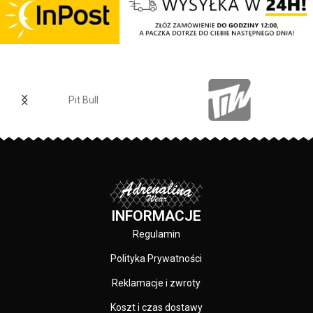
odpowiednio dobranym
materiałom.
Elastan
- rozciągliwa dzianina,
zapewnia zwiększony komfort
podczas użytkowania.
Jogger
- nogawki w spodniach
zostały zakończone
Pit Bull
dopasowanym ściągaczem.
Made In Poland
- wyprodukowano
w Polsce.
INFORMACJE
Regulamin
Polityka Prywatności
Reklamacje i zwroty
Koszt i czas dostawy