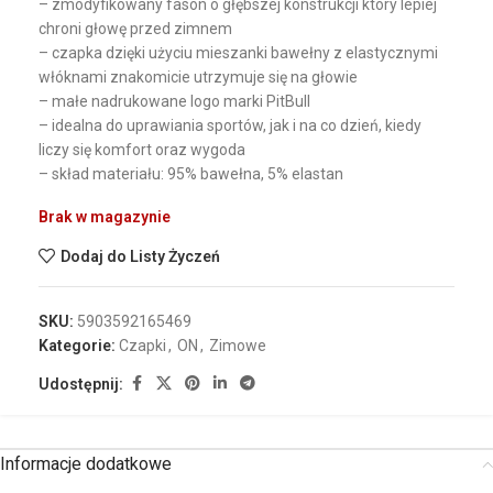
– zmodyfikowany fason o głębszej konstrukcji który lepiej
chroni głowę przed zimnem
– czapka dzięki użyciu mieszanki bawełny z elastycznymi
włóknami znakomicie utrzymuje się na głowie
– małe nadrukowane logo marki PitBull
– idealna do uprawiania sportów, jak i na co dzień, kiedy
liczy się komfort oraz wygoda
– skład materiału: 95% bawełna, 5% elastan
Brak w magazynie
Dodaj do Listy Życzeń
SKU:
5903592165469
Kategorie:
Czapki
,
ON
,
Zimowe
Udostępnij:
Informacje dodatkowe