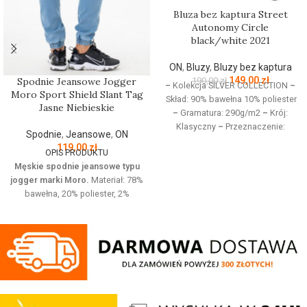
Bluza bez kaptura Street
Autonomy Circle
black/white 2021
ON
,
Bluzy
,
Bluzy bez kaptura
149,00
zł
190,00
zł
Spodnie Jeansowe Jogger
–
Kolekcja SILVER COLLECTION
–
Moro Sport Shield Slant Tag
Skład: 90% bawełna 10% poliester
Jasne Niebieskie
–
Gramatura: 290g/m2
–
Krój:
Klasyczny
–
Przeznaczenie:
Spodnie
,
Jeansowe
,
ON
Odzież codzienna / Sport
–
119,00
zł
OPIS PRODUKTU
Nadruk: Sitodruk
–
Kolekcja
Męskie spodnie jeansowe typu
jesień/zima 2021
jogger marki Moro.
Materiał: 78%
bawełna, 20% poliester, 2%
elastan Jeansowe spodnie z
haftowanym logo o wygodnym
kroju. Posiadają cztery kieszenie i
regulowana gumę w pasie która
zapewnia idealne dopasowanie w
talii.
Regular Fit
- regularny krój, nie
krępuje ruchów dzięki