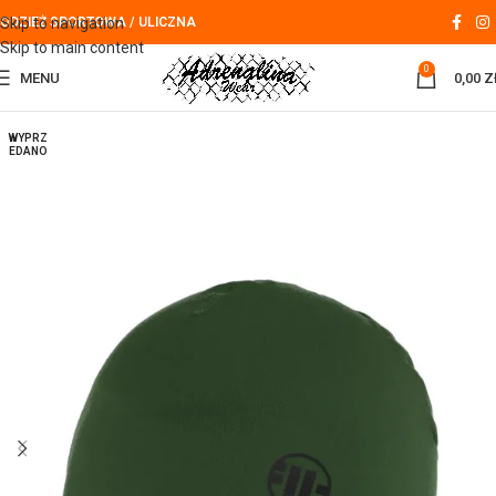
Skip to navigation
ODZIEŻ SPORTOWA / ULICZNA
Skip to main content
0
MENU
0,00
Z
WYPRZ
EDANO