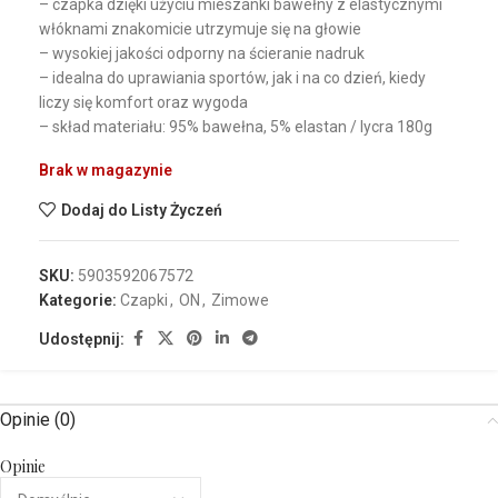
– czapka dzięki użyciu mieszanki bawełny z elastycznymi
włóknami znakomicie utrzymuje się na głowie
– wysokiej jakości odporny na ścieranie nadruk
– idealna do uprawiania sportów, jak i na co dzień, kiedy
liczy się komfort oraz wygoda
– skład materiału: 95% bawełna, 5% elastan / lycra 180g
Brak w magazynie
Dodaj do Listy Życzeń
SKU:
5903592067572
Kategorie:
Czapki
,
ON
,
Zimowe
Udostępnij:
Opinie (0)
Opinie