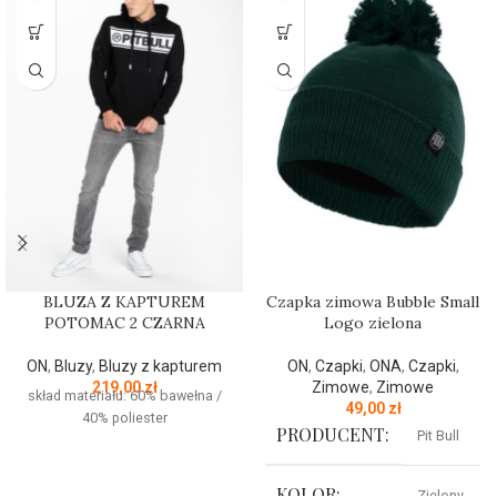
BLUZA Z KAPTUREM
Czapka zimowa Bubble Small
POTOMAC 2 CZARNA
Logo zielona
ON
,
Bluzy
,
Bluzy z kapturem
ON
,
Czapki
,
ONA
,
Czapki
,
219,00
zł
Zimowe
,
Zimowe
skład materiału: 60% bawełna /
49,00
zł
40% poliester
PRODUCENT:
Pit Bull
KOLOR:
Zielony