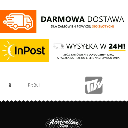
Czapka zimowa z najnowszej
kolekcji
firmy
PIT
BULL
WEST
COAST
–
Bubble Small Logo - wysokiej
jakości gruba i miękka dzianina z
domieszką wełny owcy
merynosowej - podszyta miękkim
polarem typu Windblock - idealna
na bardzo niskie zimowe
temperatury - lekko elastyczny
materiał dopasowuje się do
kształtów głowy - duża
Pit Bull
prostokątna żakardowa naszywka
z logo marki - skład materiału:
10% wełna merino / 20% wełna
akrylowa / 20% nylon / 50%
poliester