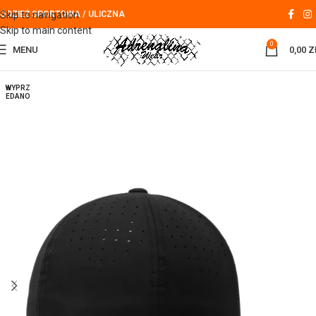
Skip to navigation
ODZIEŻ SPORTOWA / ULICZNA
Skip to main content
0
MENU
0,00
Z
WYPRZ
EDANO