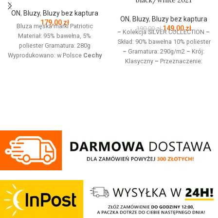
black/white 2021
ON
,
Bluzy
,
Bluzy bez kaptura
ON
,
Bluzy
,
Bluzy bez kaptura
179,00
zł
Bluza męska marki Patriotic
149,00
zł
190,00
zł
–
Kolekcja SILVER COLLECTION
–
Materiał: 95% bawełna, 5%
Skład: 90% bawełna 10% poliester
poliester Gramatura: 280g
–
Gramatura: 290g/m2
–
Krój:
Wyprodukowano: w Polsce
Cechy
Klasyczny
–
Przeznaczenie:
produktu:
Bluza z linii proud
Odzież codzienna / Sport
–
dedykowanej nowoczesnemu
Nadruk: Sitodruk
–
Kolekcja
patriocie. Klasyczną czerń zdobi
jesień/zima 2021
złoty nadruk z białym napisem
oraz logo Patriotic. Produkt
wykonany z wysokogatunkowej
dzianiny, zwieńczony unikalnymi
metkami, sygnowanymi logo
brandu.