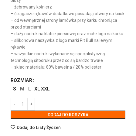
bluzy
– żebrowany kołnierz
– ściągacze rękawów dodatkowo posiadają otwory na kciuk
– od wewnętrznej strony lamówka przy karku chroniąca
przed otarciami
– duży nadruk na klatce piersiowej oraz małe logo na karku
– silikonowa naszywka z logo marki Pit Bull na lewym
rękawie
– wszystkie nadruki wykonane są specjalistyczną
technologią sitodruku przez co są bardzo trwałe
– skład materiału: 80% bawełna / 20% poliester
ROZMIAR
S
M
L
XL
XXL
DODAJ DO KOSZYKA
Dodaj do Listy Życzeń