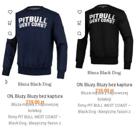
Bluza Black Dog
Bluza Black Dog
ON
,
Bluzy
,
Bluzy bez kaptura
219,00
zł
Bluza męska z najnowszej
ON
,
Bluzy
,
Bluzy bez kaptura
kolekcji
219,00
zł
Bluza męska z najnowszej
firmy
PIT
BULL
WEST
COAST
–
kolekcji
Black Dog - klasyczny fason z
firmy
PIT
BULL
WEST
COAST
–
okrągłym dekoltem - wykonana z
Black Dog - klasyczny fason z
wysokogatunkowej grubej
okrągłym dekoltem - wykonana z
bawełny 400 g/m - tkanina od
wysokogatunkowej grubej
wewnętrznej strony jest