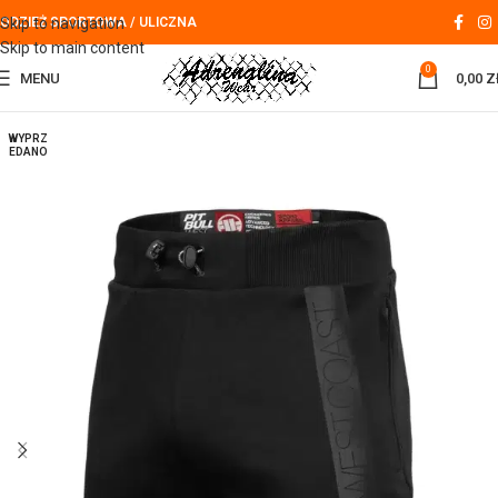
Skip to navigation
ODZIEŻ SPORTOWA / ULICZNA
Skip to main content
0
MENU
0,00
Z
WYPRZ
EDANO