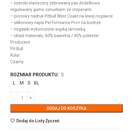
– szeroki elastyczny żebrowany pas dodatkowo
regulowany gumo-sznurkiem ze stoperami
– pionowy nadruk Pitbull West Coast na lewej nogawce
– silikonowy napis Performance Pro+ na biodrze
– nogawki wykończone wąską lamówką
– skład materiału: 60% bawełna / 40% poliester
Producent:
Pit Bull
Kolor:
Czarny
ROZMIAR PRODUKTU
S
L
M
S
XL
DODAJ DO KOSZYKA
Dodaj do Listy Życzeń