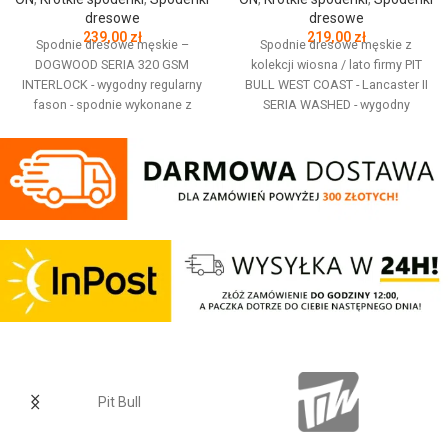
dresowe
dresowe
239,00
zł
219,00
zł
Spodnie dresowe męskie –
Spodnie dresowe męskie z
DOGWOOD SERIA 320 GSM
kolekcji wiosna / lato firmy PIT
INTERLOCK - wygodny regularny
BULL WEST COAST - Lancaster II
fason - spodnie wykonane z
SERIA WASHED - wygodny
wysokogatunkowej tkaniny o
sportowy fason - spodnie
gramaturze 320 g/m2 - tkanina
wykonane z wysokogatunkowej
jest gładka i lekko elastyczna
miękkiej bawełny o gramaturze
dzięki czemu nie krępuje ruchów -
330 g/m2 - delikatny efekt sprania
szeroki ściągacz w pasie oraz u
- tkanina jest odporna na
dołu nogawek - dodatkowa
zniekształcenia oraz utratę koloru
regulacja pasa za pomocą
- spodnie od wewnątrz są
sznurka - dwie kieszenie
szczotkowane i miłe w dotyku -
zamykane na zamki - małe logo
małe wyszywane logo marki
PITBULL na nogawce - mały napis
PitBull na nogawce - szerokie
Performance Pro + z tyłu - do
żebrowane ściągacze u dołu
połączenia tkanin zastosowano
nogawek - szeroki elastyczny pas
szwy typu Autolap które są
dodatkowo regulowany sznurkiem
płaskie i odporne na rozerwania -
- dwie otwarte kieszenie boczne -
Pit Bull
skład materiału: 78% bawełna /
dodatkowa otwarta kieszeń z tyłu
16% poliester / 6% spandex
- skład materiału: 70% bawełna /
30% elastan Producent: Pit Bull