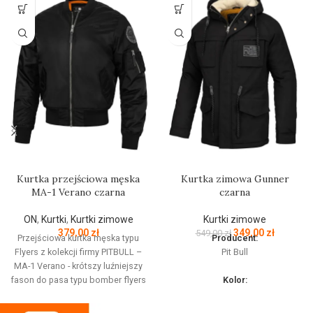
Kurtka przejściowa męska
Kurtka zimowa Gunner
MA-1 Verano czarna
czarna
ON
,
Kurtki
,
Kurtki zimowe
Kurtki zimowe
379,00
zł
349,00
zł
549,00
zł
Przejściowa kurtka męska typu
Producent:
Flyers z kolekcji firmy PITBULL –
Pit Bull
MA-1 Verano - krótszy luźniejszy
fason do pasa typu bomber flyers
Kolor:
- wykonana z wysokiej jakości
Czarny
grubej tkaniny nylonowej - średniej