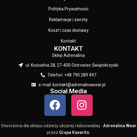
boczne kieszenie z klapami na
zatrzaski – dwie dodatkowe
Polityka Prywatności
praktyczne kieszenie na klatce
Reklamacje i zwroty
piersiowej – wewnętrzna
zapinana kieszeń na telefon i
Koszt i czas dostawy
dokumenty – w górnej części na
plecach nadruk z nazwa marki –
Kontakt
na lewej górnej kieszeni naszyta
KONTAKT
prostokątna naszywka – duże
Sklep Adrenalina
czarne wstawki na rękawach –
całość bogata w efektowne
ul. Kościelna 28, 27-400 Ostrowiec Świętokrzyski
detale – skład materiału: 100%
Telefon: +48 790 289 497
nylon / podszewka oraz
wypełnienie: 100% poliester
e-mail: kontakt@adrenalinawear.pl
Social Media
Stworzona dla sklepu odzieży ulicznej i kibicowskiej -
Adrenalina Wear
przez
Grupa Kavarito
.