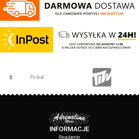
grubości warstwa ocieplająca z
Zimowa kurtka męska z
gładką pikowaną podszewką -
najnowszej kolekcji firmy PIT
żebrowane dzianinowe ściągacze
BULL WEST COAST – Gunner –
na rękawach oraz u dołu kurtki -
dłuższy fason typu parka –
niski dzianinowy żebrowany
wykonana z wysokiej jakości
kołnierz - dwie kieszenie po
grubej tkaniny typu canvas z
bokach zamykane na klapy z
wodoodpornym powleczeniem –
zatrzaskami - dodatkowa
podszyta pikowaną podszewką w
zapinana kieszeń na lewym
kolorze żółtym pod którą znajduję
rękawie - praktyczna kieszeń
się warstwa ocieplająca –
wewnątrz kurtki - grube metalowe
zintegrowany kaptur posiada mały
zamki oraz duże skórzane
daszek i podszyty jest ciepłym
Pit Bull
zawieszki na suwakach
jasnym barankiem – regulacja
ułatwiające rozpinanie - małe
kaptura, pasa oraz dołu za
wyszywane logo Pit Bull na klatce
pomocą sznurka ze skórzanymi
piersiowej - okrągła naszywka na
stoperami – dwustopniowa
lewym rękawie - skład materiału:
regulacja rękawów za pomocą
materiał główny – 100% nylon
pasków z zatrzaskami – wysoka
wypełnienie – 100% poliester
stójka chroniąca przed zimnem –
podszewka - 100% nylon
metalowy zamek przykryty
INFORMACJE
szeroką zakładką zapinana na
metalowe zatrzaski – dwie dolne
Regulamin