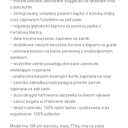
– mocne szerokie żebrowane ściągacze na rękawach oraz
u dołu kurtki
– zintegrowany ocieplany polarem kaptur z wysoką stójką
oraz odpinanym futerkiem na zatrzaski
– regulacja głębokości kaptura za pomocą paska z
metalową klamrą
– dwie boczne kieszenie zapinane na zamki
– dodatkowe naszyte kieszenie boczne z klapami na guziki
– pionowa kieszeń na klatce piersiowej z wodoodpornym
zamkiem
– wszystkie zamki posiadają skórzane zawieszki
ułatwiające rozpinanie
– praktyczna kieszeń wewnątrz kurtki zapinana na rzep
– szeroka zakładka przykrywająca przedni zamek
zapinana na zatrzaski
– duża okrągła haftowana naszywka na lewym rękawie
– całość bogata w efektowne detale
– skład materiału: 100% nylon taslon / podszewka oraz
wypełnienie: 100% poliester
Model ma 184 cm wzrostu, waży 77 kg i ma na sobie