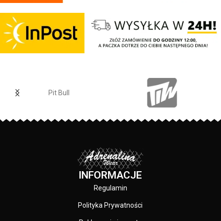
bawełna typu pique - produkt
na lewej piersi Najważniejszym
cechuje się wysoką jakością
atutem jest to, iż koszulka wraz
wykonania i jest przeznaczony dla
ze wszystkimi dodatkami została
najbardziej wymagających
w 100% wyprodukowana w Polsce
klientów. Koszulka jest
???????? • Inne produkty z
przewiewna i komfortowa
najnowszej kolekcji znajdziesz
zarazem. Polówka Regular Logo
tutaj SPECYFIKACJA PRODUKTU:
posiada kołnierzyk z dwoma
Skład: 100% bawełna Gramatura:
guzikami, w karku wszyte są
Koszulka o gramaturze 210g
żakardowe metki firmowe.
Pit Bull
Konserwacja: Prać w
temperaturze do 30 stopni.
Produkcja: T-shirt wyprodukowany
w Polsce.
INFORMACJE
Regulamin
Polityka Prywatności