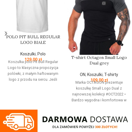
POLO PIT BULL REGULAR
LOGO BIAŁE
Koszulki
,
Polo
T-shirt Octagon Small Logo
129,00
zł
Koszulka polo Pit Bull Regular
Dual grey
Logo to klasyczna propozycja
polówki, z małym haftowanym
ON
,
Koszulki
,
T-shirty
logo z przodu na sercu. Jeśli
109,00
zł
Marka OCTAGON prezentuje
cenisz sobie subtelny,
koszulkę Small Logo Dual z
minimalistyczny styl - jest to
najnowszej kolekcji #OCT2022 •
idealna propozycja dla Ciebie,
Bardzo wygodna i komfortowa w
będzie pasować praktycznie na
użytkowaniu, • Wszyte gumowe
każdą okazję. Krój regularny
elastomery oraz metki żakardowe
(nieco szerszy od slim fit). Do
podkreślają oryginalność i
uszycia tej koszulki Pitbull
wyjątkowość produktu, • Przód
została użyta bardzo dobra
koszulki to dyskretne gumow logo