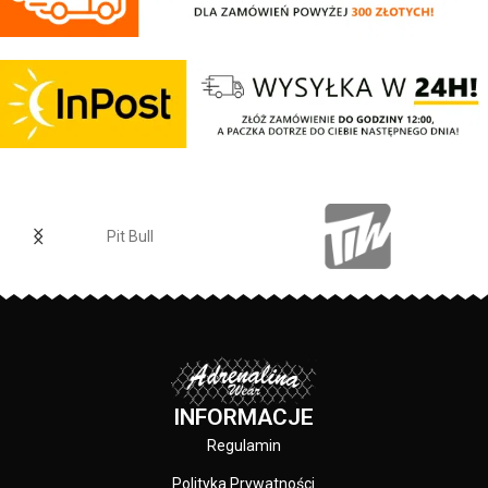
komfortu użytkowania - wypukłe
komfortu użytkowania - wypukłe
logo PITBULL umieszczone na
Logo marki umieszczone na
szerokim pasie z przodu - użyte
szerokim pasie z przodu - użyte
materiały: pianka EVA
materiały: pianka EVA
Pit Bull
INFORMACJE
Regulamin
Polityka Prywatności