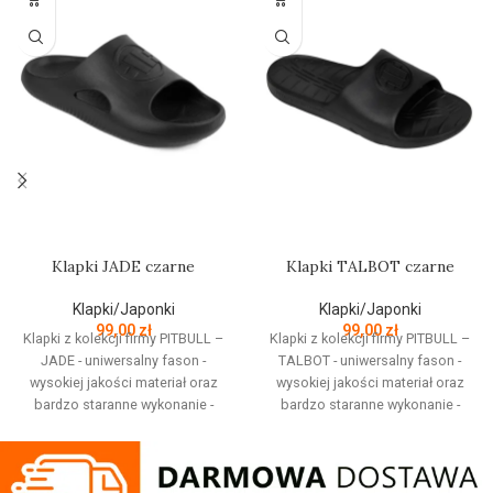
Klapki JADE czarne
Klapki TALBOT czarne
Klapki/Japonki
Klapki/Japonki
99,00
zł
99,00
zł
Klapki z kolekcji firmy PITBULL –
Klapki z kolekcji firmy PITBULL –
JADE - uniwersalny fason -
TALBOT - uniwersalny fason -
wysokiej jakości materiał oraz
wysokiej jakości materiał oraz
bardzo staranne wykonanie -
bardzo staranne wykonanie -
jednoczęściowa konstrukcja -
jednoczęściowa konstrukcja -
profilowane wnętrze oraz
profilowane wnętrze oraz
podeszwa - prosty kształt modelu
podeszwa - prosty kształt modelu
dla zapewnienia najwyższego
dla zapewnienia najwyższego