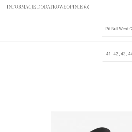
INFORMACJE DODATKOWE
OPINIE (0)
Pit Bull West 
41
,
42
,
43
,
4