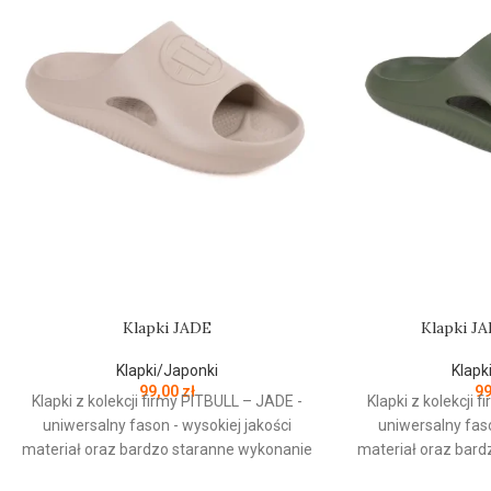
Klapki JADE
Klapki J
Klapki/Japonki
Klapk
99,00
zł
9
Klapki z kolekcji firmy PITBULL – JADE -
Klapki z kolekcji 
uniwersalny fason - wysokiej jakości
uniwersalny faso
materiał oraz bardzo staranne wykonanie
materiał oraz bar
- jednoczęściowa konstrukcja -
- jednoczęści