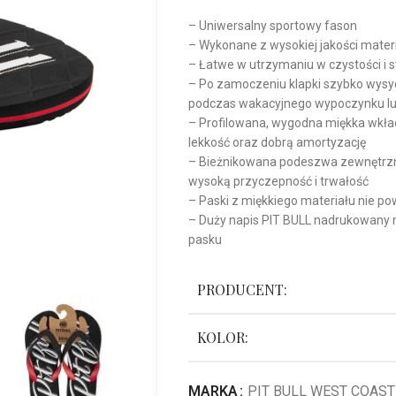
– Uniwersalny sportowy fason
– Wykonane z wysokiej jakości materi
– Łatwe w utrzymaniu w czystości i s
– Po zamoczeniu klapki szybko wysyc
podczas wakacyjnego wypoczynku lu
– Profilowana, wygodna miękka wkła
lekkość oraz dobrą amortyzację
– Bieżnikowana podeszwa zewnętrz
wysoką przyczepność i trwałość
– Paski z miękkiego materiału nie po
– Duży napis
PIT
BULL
nadrukowany na
pasku
PRODUCENT:
KOLOR:
MARKA
PIT BULL WEST COAST