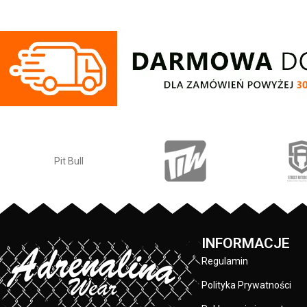
profilowane wnętrze oraz podeszwa -
profilowane wnę
prosty kształt modelu dla zapewnienia
prosty kształt m
najwyższego komfortu użytkowania -
najwyższego kom
wypukłe logo PITBULL umieszczone na
wypukłe logo PIT
szerokim pasie z przodu - użyte
szerokim pasi
materiały: pianka EVA
materiał
INFORMACJE
Regulamin
Polityka Prywatności