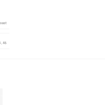
Coast
4
,
46