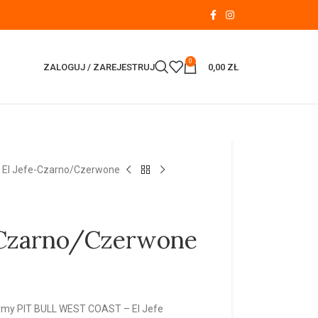
0
ZALOGUJ / ZAREJESTRUJ
0,00
ZŁ
i El Jefe-Czarno/Czerwone
e-Czarno/Czerwone
irmy
PIT
BULL
WEST
COAST
– El Jefe