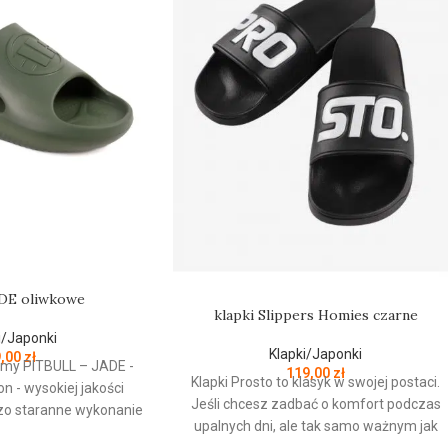
ADE oliwkowe
klapki Slippers Homies czarne
i/Japonki
Klapki/Japonki
9,00
zł
firmy PITBULL – JADE -
119,00
zł
Klapki Prosto to klasyk w swojej postaci.
n - wysokiej jakości
Jeśli chcesz zadbać o komfort podczas
dzo staranne wykonanie
upalnych dni, ale tak samo ważnym jak
owa konstrukcja -
wygoda, jest dla Ciebie ponadczasowy