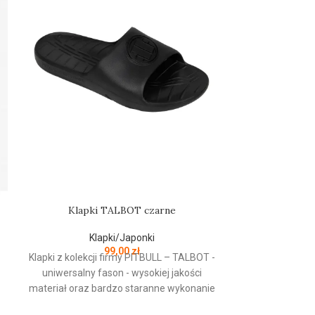
Klap
Kl
Klapki z
firmy
PIT
BUL
Klapki TALBOT czarne
Logo - Uniwers
Wysokiej jakoś
Klapki/Japonki
staranne wy
99,00
zł
wygodna miękka
Klapki z kolekcji firmy PITBULL – TALBOT -
modelu dla z
uniwersalny fason - wysokiej jakości
komfortu uż
materiał oraz bardzo staranne wykonanie
zewnętrzna
- jednoczęściowa konstrukcja -