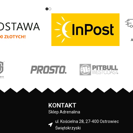
trze oraz podeszwa -
styl - te klapki są dla Ciebie. Produkt
odelu dla zapewnienia
wykonany z miękkiego, wytrzymałego
fortu użytkowania -
materiału, a płaska podeszwa i
BULL umieszczone na
elastyczna konstrukcja zadba o idealne
e z przodu - użyte
dopasowanie do kształtu stopy. Prosty i
y: pianka EVA
uniwersalny design pozwala puścić
wodzę wyobraźni przy zestawianiu
codziennych stylówek - w tych klapkach
nie da się źle wyjść! Niezależnie czy
wybierasz się na plażę, czy jesteś
miejskim turystą, czy nie wybierasz się
nigdzie i zostajesz w domu - klapki Prosto
to dobry wybór.
KONTAKT
Sklep Adrenalina
ul. Kościelna 28, 27-400 Ostrowiec
Świętokrzyski