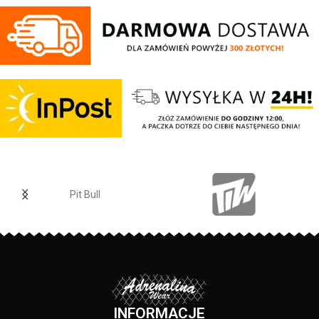
wkładka - prosty kształt modelu
wkładka - prosty kształt modelu
dla zapewnienia najwyższego
dla zapewnienia najwyższego
komfortu użytkowania - podeszwa
komfortu użytkowania - podeszwa
zewnętrzna z octanu etylenowo-
zewnętrzna z octanu etylenowo-
winylowego zapewnia wysoką
winylowego zapewnia wysoką
przyczepność i trwałość - napis
przyczepność i trwałość - napis
PIT BULL WEST COAST z boku
PIT BULL WEST COAST z boku
podeszwy - wypukłe Logo marki
podeszwy - wypukłe Logo marki
umieszczone na szerokim pasie
umieszczone na szerokim pasie
z przodu - użyte materiały: EVA /
z przodu - użyte materiały: EVA /
PVC / MESH
PVC / MESH
Pit Bull
INFORMACJE