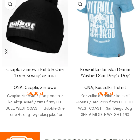
Czapka zimowa Bubble One
Koszulka damska Denim
Tone Boxing czarna
Washed San Diego Dog
ONA
,
Czapki
,
Zimowe
ONA
,
Koszulki
,
T-shirt
59,00
zł
79,00
zł
Czapka zimowa z pomponem z
Koszulka damska z kolekcji
kolekcji jesień / zima firmy PIT
wiosna / lato 2023 firmy PIT BULL
BULL WEST COAST – Bubble One
WEST COAST – San Diego Dog
Tone Boxing - wysokiej jakości
SERIA MIDDLE WEIGHT 190
gruba i miękka dzianina z
DENIM WASHED - taliowany krój
domieszką wełny owcy
dopasowany do kobiecej sylwetki
merynosowej - podszyta miękkim
- kolor z efektem sprania w stylu
i ciepłym polarem typu Windblock
vintage - T-shirt wykonany z