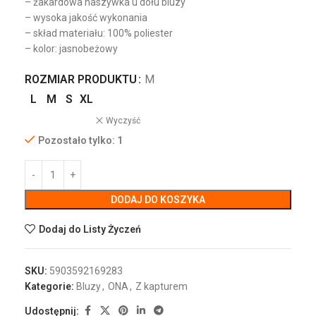
– żakardowa naszywka u dołu bluzy
– wysoka jakość wykonania
– skład materiału: 100% poliester
– kolor: jasnobeżowy
ROZMIAR PRODUKTU
M
L
M
S
XL
Wyczyść
Pozostało tylko: 1
DODAJ DO KOSZYKA
Dodaj do Listy Życzeń
SKU:
5903592169283
Kategorie:
Bluzy
,
ONA
,
Z kapturem
Udostępnij: