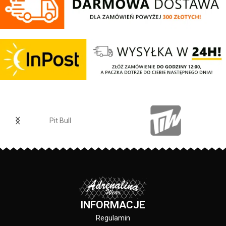
chroniącym przed wiatrem -
najwyższej jakości bawełny o
idealna na bardzo niskie zimowe
gramaturze 190 g/m2 - miękka
temperatury - lekko elastyczna
lamówka od wewnętrznej strony
dzianina dopasowuje się do
kołnierza chroniąca przed
kształtów głowy - duża
otarciami - duży nadruk z przodu -
prostokątna żakardowa naszywka
duża tkana naszywka z logo marki
z logo marki - materiał
PIT BULL WEST COAST u dołu
zewnętrzny: 10% wełna merino /
koszulki - mała tkana naszywka na
20% akryl / 20% nylon / 50%
krawędzi lewego rękawa - skład
poliester - podszewka: Polar
materiału: 100% bawełna
Windblock 100% poliester
Pit Bull
INFORMACJE
Regulamin