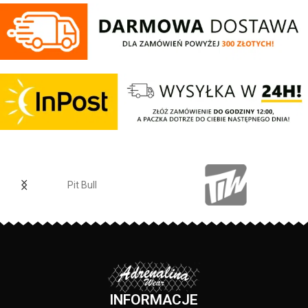
ściągacze na rękawach oraz u
dołu bluzy - żebrowany kołnierz -
ściągacze rękawów dodatkowo
posiadają otwory na kciuk - od
wewnętrznej strony lamówka przy
karku chroniąca przed otarciami -
silikonowa kwadratowa naszywka
na lewym rękawie z logo marki Pit
Bull - duży nadruk na plecach oraz
mniejszy na klatce piersiowej -
wszystkie nadruki wykonane są
specjalistyczną technologią
sitodruku przez co są bardzo
Pit Bull
trwałe - skład materiału: 80%
bawełna / 20% poliester
PRODUCENT:
Pit Bull
KOLOR:
Czarny
INFORMACJE