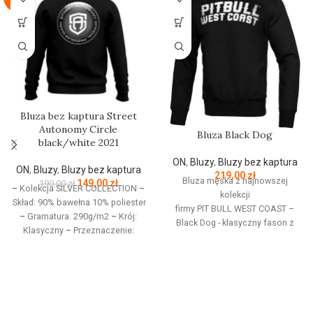
Bluza bez kaptura Street
Autonomy Circle
Bluza Black Dog
black/white 2021
ON
,
Bluzy
,
Bluzy bez kaptura
ON
,
Bluzy
,
Bluzy bez kaptura
219,00
zł
Bluza męska z najnowszej
149,00
zł
190,00
zł
–
Kolekcja SILVER COLLECTION
–
kolekcji
Skład: 90% bawełna 10% poliester
firmy
PIT
BULL
WEST
COAST
–
–
Gramatura: 290g/m2
–
Krój:
Black Dog - klasyczny fason z
Klasyczny
–
Przeznaczenie:
okrągłym dekoltem - wykonana z
Odzież codzienna / Sport
–
wysokogatunkowej grubej
Nadruk: Sitodruk
–
Kolekcja
bawełny 400 g/m - tkanina od
jesień/zima 2021
wewnętrznej strony jest
szczotkowana i przyjemna w
dotyku - mocne żebrowane