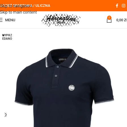
Skip to navigation
ODZIEŻ SPORTOWA / ULICZNA
Skip to main content
0
MENU
0,00
Z
WYPRZ
EDANO