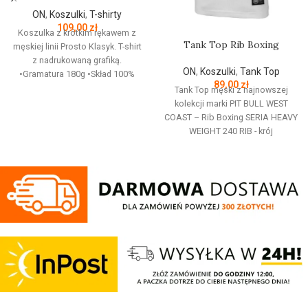
ON
,
Koszulki
,
T-shirty
109,00
zł
Koszulka z krótkim rękawem z
Tank Top Rib Boxing
męskiej linii Prosto Klasyk. T-shirt
z nadrukowaną grafiką.
ON
,
Koszulki
,
Tank Top
•Gramatura 180g •Skład 100%
89,00
zł
Bawełna
Tank Top męski z najnowszej
kolekcji marki PIT BULL WEST
COAST – Rib Boxing SERIA HEAVY
WEIGHT 240 RIB - krój
podkreślający sylwetkę - okrągły
dekolt - wykonana z najwyższej
jakości grubej prążkowanej
bawełny o gramaturze 240 g/m2 -
tkanina jest elastyczna dzięki
czemu nie krępuje ruchów -
obszyty lamówką dekolt oraz
otwory na ręce - duży napis Pit Bull
na klatce piersiowej - duża tkana
naszywka u dołu koszulki - kolor
koszulki: biały - skład materiału:
95% bawełna / 5% elastan