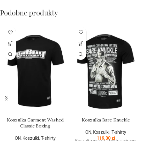
Podobne produkty
Koszulka Garment Washed
Koszulka Bare Knuckle
Classic Boxing
ON
,
Koszulki
,
T-shirty
ON
,
Koszulki
,
T-shirty
119,00
zł
Koszulka męska z kolekcji wiosna