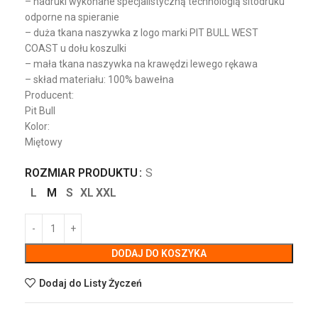
– nadruki wykonane specjalistyczną technologią sitodruku
odporne na spieranie
– duża tkana naszywka z logo marki PIT BULL WEST
COAST u dołu koszulki
– mała tkana naszywka na krawędzi lewego rękawa
– skład materiału: 100% bawełna
Producent:
Pit Bull
Kolor:
Miętowy
ROZMIAR PRODUKTU
S
L
M
S
XL
XXL
DODAJ DO KOSZYKA
Dodaj do Listy Życzeń