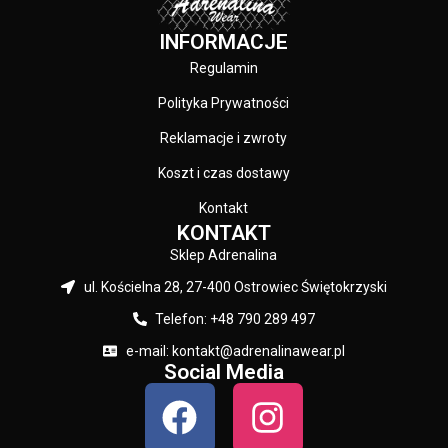
poszukujących produktów do
Coast Spandex ® Materiał
INFORMACJE
długich i ciężkich treningów
Producent: Pit Bull Kolor: Czarny
zarówno pod dachem jak i na
Regulamin
otwartej przestrzeni - dzięki
zastosowaniu nylonu produkty są
Polityka Prywatności
gładkie i zapewniają wysoki
Reklamacje i zwroty
komfort noszenia - materiał
został poddany
Koszt i czas dostawy
uszlachetniającemu procesowi
antybakteryjnemu który
Kontakt
zapobiega rozwojowi
KONTAKT
drobnoustrojów - płaskie
Sklep Adrenalina
elastyczne szwy wykonane
miękkimi nićmi dzięki czemu
ul. Kościelna 28, 27-400 Ostrowiec Świętokrzyski
chronią przed obtarciami
Telefon: +48 790 289 497
naskórka - nadruki wykonane są
metodą sublimacji dzięki czemu
e-mail: kontakt@adrenalinawear.pl
są nieścieralne i trwałe - na
Social Media
plecach oraz po bokach koszulki
są wstawki z dziurkowanej tkaniny
typu MESH dla jeszcze lepszej
wentylacji - silikonowa opaska