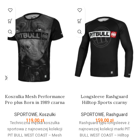
Koszulka Mesh Performance
Longsleeve Rashguard
Pro plus Born in 1989 czarna
Hilltop Sports czarny
SPORTOWE
,
Koszulki
SPORTOWE
,
Rashguard
119,00
zł
159,00
zł
Techniczna męska koszulka
Rashguard typu longsleeve z
sportowa z najnowszej kolekcji
najnowszej kolekcji marki PIT
PIT BULL WEST COAST – Mesh
BULL WEST COAST – Hilltop