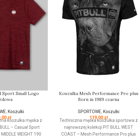
l Sport Small Logo
Koszulka Mesh Performance Pro plus
rdowa
Born in 1989 czarna
WE
,
Koszulki
SPORTOWE
,
Koszulki
9,00
zł
119,00
zł
zna koszulka męska z
Techniczna męska koszulka sportowa z
ITBULL – Casual Sport
najnowszej kolekcji PIT BULL WEST
A MIDDLE WEIGHT 190
COAST – Mesh Performance Pro plus