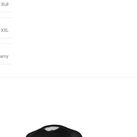
t Bull
,
XXL
arny