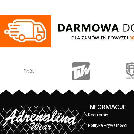
CASUAL SPORT - 
Performance Pro+ - prosty luźniejszy
Performance Pro+
fason z okrągłym dekoltem - wykonana z
fason z okrągłym 
wysokiej jakości syntetycznej tkaniny o
wysokiej jakości 
gramaturze 190 g/m2 - tkanina składa się
gramaturze 190 g/m
z najwyższej jakości włókien
z najwyższej
poliamidowych z dodatkiem elastycznej
poliamidowych z 
przędzy - znacznie szlachetniejsza
przędzy - znacz
mieszanka tkaniny niż powszechnie
mieszanka tkani
występujące na rynku - idealna na trening
występujące na ryn
jak i do codziennego stosowania -
jak i do codzi
materiał jest gładki, lekki i elastyczny
materiał jest gład
przez co nie krępuje ruchów - tkanina jest
przez co nie krępuj
oddychająca dzięki czemu odprowadza
oddychająca dzię
wilgoć na zewnątrz - szybkoschnący
wilgoć na zewną
materiał pomaga utrzymać higienę i nie
materiał pomaga u
powoduję przykrego zapachu - miękka
INFORMACJE
powoduję przykre
lamówka od wewnętrznej strony
lamówka od we
kołnierza chroniąca przed otarciami -
Regulamin
kołnierza chroni
duży napis Pit Bull na klatce piersiowej -
Polityka Prywatności
małe logo Pit Bull 
mały nadruk u dołu koszulki - skład
u dołu koszulki -
materiału: 93% poliester / 7% spandex