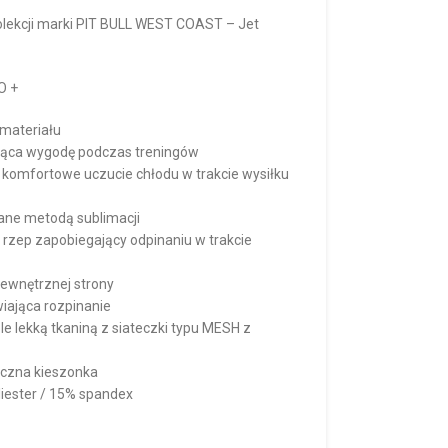
olekcji marki PIT BULL WEST COAST – Jet
O +
materiału
ająca wygodę podczas treningów
 komfortowe uczucie chłodu w trakcie wysiłku
nane metodą sublimacji
rzep zapobiegający odpinaniu w trakcie
ewnętrznej strony
iająca rozpinanie
e lekką tkaniną z siateczki typu MESH z
yczna kieszonka
liester / 15% spandex