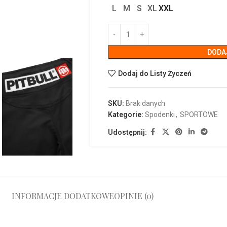
L
M
S
XL
XXL
DODA
Dodaj do Listy Życzeń
SKU:
Brak danych
Kategorie:
Spodenki
,
SPORTOWE
Udostępnij:
INFORMACJE DODATKOWE
OPINIE (0)