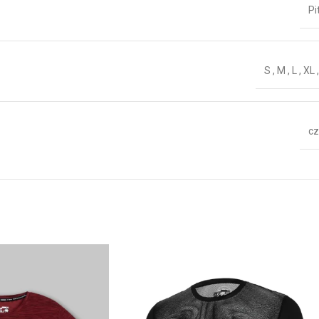
Pi
S
,
M
,
L
,
XL
cz