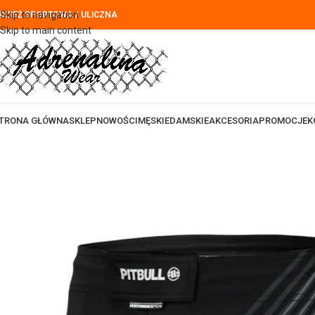
Skip to navigation
DZIEŻ SPORTOWA / ULICZNA
Skip to main content
TRONA GŁÓWNA
SKLEP
NOWOŚCI
MĘSKIE
DAMSKIE
AKCESORIA
PROMOCJE
K