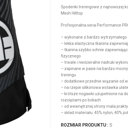
Spodenki treningowe z najnowszej k
Mesh Hilltop
Profesjonalna seria Performance PR
– wykonane z bardzo wytrzymałego 
– lekka elastyczna tkanina zapewni
– tkanina szybko schnie zapewniając
fizycznego
– trwałe i nieścieralne nadruki wyko
– zapinane w pasie na bardzo mocny 
treningu
– dodatkowe przednie wiązanie od w
– na rzepie silikonowa wstawka ułatw
– krótsze nogawki uzupełnione na dol
rozcięciami po bokach
– od wewnętrznej strony mała prakt
– skład materiału: 45% nylon, 40% po
ROZMIAR PRODUKTU
S