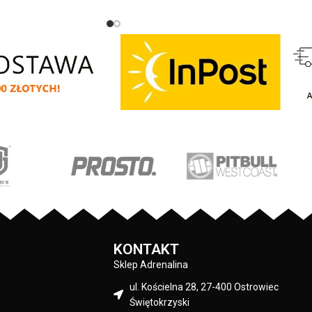
profesjonalna linia
Born in 1989 - wygodny luźniejszy fason -
 - prosty luźniejszy
wykonana z najwyższej jakości włókien
dekoltem - wykonana z
poliamidowych z dodatkiem elastycznej
syntetycznej tkaniny o
przędzy - znacznie szlachetniejsza
2 - tkanina składa się
mieszanka tkaniny niż powszechnie
 jakości włókien
występujące na rynku - termo aktywna i
dodatkiem elastycznej
oddychająca dzięki czemu doskonale
nie szlachetniejsza
odprowadza ciepło z twojej skóry,
ny niż powszechnie
powodując uczucie przyjemnego chłodu -
ku - idealna na trening
szybkoschnący materiał pomaga
ennego stosowania -
utrzymać higienę i nie powoduję
ki, lekki i elastyczny
przykrego zapachu - tkanina z systemem
e ruchów - tkanina jest
4-way stretch dzięki czemu rozciąga się 
ki czemu odprowadza
każdym kierunku nie krępując ruchów -
trz - szybkoschnący
przeznaczona do uprawiania wszystkich
trzymać higienę i nie
sportów oraz wszelkiej aktywności
KONTAKT
go zapachu - miękka
fizycznej - linia przeznaczona dla osób
wnętrznej strony
poszukujących produktów do długich i
Sklep Adrenalina
ąca przed otarciami -
ciężkich treningów zarówno pod dachem
ul. Kościelna 28, 27-400 Ostrowiec
na piersi - mały nadruk
jak i na otwartej przestrzeni - dzięki
Świętokrzyski
 skład materiału: 93%
zastosowaniu nylonu produkty są gładkie