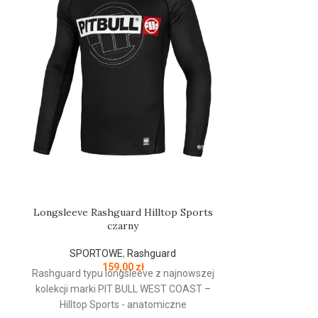
Longsleeve Rashguard Hilltop Sports
Rash
czarny
SPOR
SPORTOWE
,
Rashguard
Rashguard 
159,00
zł
Rashguard typu longsleeve z najnowszej
PERFORMA
kolekcji marki PIT BULL WEST COAST –
dopasowany d
Hilltop Sports - anatomiczne
rękawy - boc