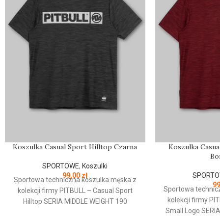
Koszulka Casual Sport Hilltop Czarna
Koszulka Casua
Bo
SPORTOWE
,
Koszulki
99,00
zł
SPORTO
Sportowa techniczna koszulka męska z
9
Sportowa technic
kolekcji firmy PITBULL – Casual Sport
kolekcji firmy P
Hilltop SERIA MIDDLE WEIGHT 190
Small Logo SERI
CASUAL SPORT - profesjonalna linia