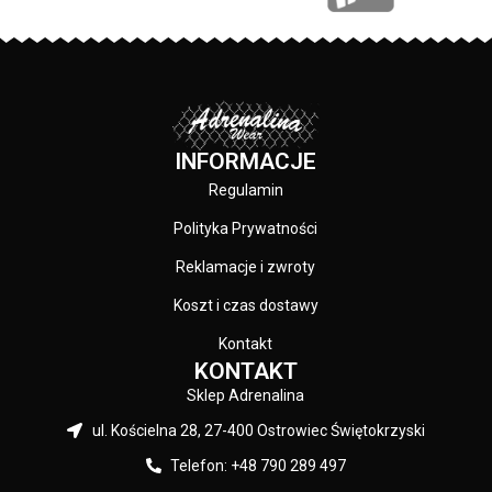
przed promieniowaniem UV oraz
świetlnych
eliminują 99% odblasków
– Soczewki zastosowane w
świetlnych
okularach mają idealną
– Soczewki zastosowane w
przejrzystość oraz zapewniają
okularach mają idealną
pełny komfort widzenia
przejrzystość oraz zapewniają
– Dzięki warstwom ochronnym
pełny komfort widzenia
szkła zachowują stabilność, nie
INFORMACJE
– Dzięki warstwom ochronnym
kurczą się oraz nie ulegają
Regulamin
szkła zachowują stabilność, nie
rozwarstwieniu.
kurczą się oraz nie ulegają
– Specjalna powłoka REVO o
Polityka Prywatności
rozwarstwieniu.
wielowarstwowej strukturze, która
– Specjalna powłoka REVO o
chroni wzrok przed skutkami
Reklamacje i zwroty
wielowarstwowej strukturze, która
oddziaływania promieniowania
chroni wzrok przed skutkami
ultrafioletowego oraz ogranicza
Koszt i czas dostawy
oddziaływania promieniowania
ilość ciepła dopływającą do
Kontakt
ultrafioletowego oraz ogranicza
naszych oczu
KONTAKT
ilość ciepła dopływającą do
– Okulary z powłoką REVO
naszych oczu
gwarantują wysoki kontrast, jak
Sklep Adrenalina
– Okulary z powłoką REVO
również precyzyjne
ul. Kościelna 28, 27-400 Ostrowiec Świętokrzyski
gwarantują wysoki kontrast, jak
odwzorowanie wszystkich barw.
również precyzyjne
– Napis 3D na zausznikach oraz
Telefon: +48 790 289 497
odwzorowanie wszystkich barw.
nadruk na lewej soczewce