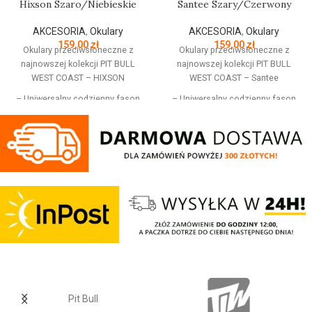
Hixson Szaro/Niebieskie
Santee Szary/Czerwony
AKCESORIA
,
Okulary
AKCESORIA
,
Okulary
159,00
zł
159,00
zł
Okulary przeciwsłoneczne z
Okulary przeciwsłoneczne z
najnowszej kolekcji PIT BULL
najnowszej kolekcji PIT BULL
WEST COAST – HIXSON
WEST COAST – Santee
– Uniwersalny codzienny fason
– Uniwersalny codzienny fason
– Grafitowe oprawki z
– Czarne grube oprawki
przezroczystymi detalami na
– Efektowne niebieskie
krawędziach
cieniowane szkła od zewnątrz
– Efektowne błękitne cieniowane
– Wykonane z najwyższej jakości
szkła od zewnątrz
materiału który jest elastyczny,
– Wykonane z najwyższej jakości
wytrzymały na uderzenia, oraz ma
materiału który jest elastyczny,
właściwości antyalergiczne
wytrzymały na uderzenia, oraz ma
– Soczewki polaryzowane TAC o
właściwości antyalergiczne
grubości ponad 1mm dodatkowo
– Soczewki polaryzowane TAC o
chronione specjalną warstwą
grubości ponad 1mm dodatkowo
tworzywa odpornego na ścieranie
chronione specjalną warstwą
i pękanie
tworzywa odpornego na ścieranie
– Szkła zapewniają 100% ochronę
i pękanie
przed promieniowaniem UV oraz
Pit Bull
– Szkła zapewniają 100% ochronę
eliminują 99% odblasków