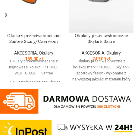
Okulary przeciwsłoneczne
Okulary przeciwsłoneczne
Santee Szary/Czerwony
Skylark Szare
AKCESORIA
,
Okulary
AKCESORIA
,
Okulary
159,00
zł
249,00
zł
Okulary przeciwsłoneczne z
Okulary przeciwsłoneczne z
najnowszej kolekcji PIT BULL
kolekcji marki PITBULL – Skylark -
WEST COAST – Santee
sportowy fason - wykonane z
najwyższej jakości materiału który
– Uniwersalny codzienny fason
jest elastyczny, wytrzymały na
– Czarne grube oprawki
uderzenia, oraz ma właściwości
– Efektowne niebieskie
antyalergiczne - soczewki z
cieniowane szkła od zewnątrz
polaryzacją TAC o grubości
– Wykonane z najwyższej jakości
ponad 1mm dodatkowo
materiału który jest elastyczny,
chronione specjalną warstwą
wytrzymały na uderzenia, oraz ma
tworzywa odpornego na ścieranie
właściwości antyalergiczne
i pękanie - szkła zapewniają 100%
– Soczewki polaryzowane TAC o
ochronę przed promieniowaniem