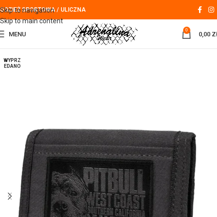
Skip to navigation
ODZIEŻ SPORTOWA / ULICZNA
Skip to main content
0
MENU
0,00
Z
WYPRZ
EDANO