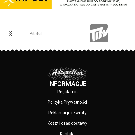
grubości ponad 1mm dodatkowo
UV oraz eliminują 99% odblasków
chronione specjalną warstwą
świetlnych - soczewki
tworzywa odpornego na ścieranie
zastosowane w okularach mają
i pękanie
idealną przejrzystość oraz
– Szkła zapewniają 100% ochronę
zapewniają pełny komfort
przed promieniowaniem UV oraz
Pit Bull
widzenia - dzięki warstwom
eliminują 99% odblasków
ochronnym szkła zachowują
świetlnych
stabilność, nie kurczą się oraz nie
– Soczewki zastosowane w
ulegają rozwarstwieniu. -
okularach mają idealną
specjalna powłoka REVO o
przejrzystość oraz zapewniają
wielowarstwowej strukturze, która
pełny komfort widzenia
chroni wzrok przed skutkami
– Dzięki warstwom ochronnym
oddziaływania promieniowania
szkła zachowują stabilność, nie
INFORMACJE
ultrafioletowego oraz ogranicza
kurczą się oraz nie ulegają
ilość ciepła dopływającą do
Regulamin
rozwarstwieniu.
naszych oczu - okulary z powłoką
– Specjalna powłoka REVO o
REVO gwarantują wysoki kontrast,
Polityka Prywatności
wielowarstwowej strukturze, która
jak również precyzyjne
chroni wzrok przed skutkami
Reklamacje i zwroty
odwzorowanie wszystkich barw. -
oddziaływania promieniowania
napis Pitbull na zausznikach oraz
ultrafioletowego oraz ogranicza
Koszt i czas dostawy
nadruk na lewej soczewce -
ilość ciepła dopływającą do
okulary są w komplecie z etui
Kontakt
naszych oczu