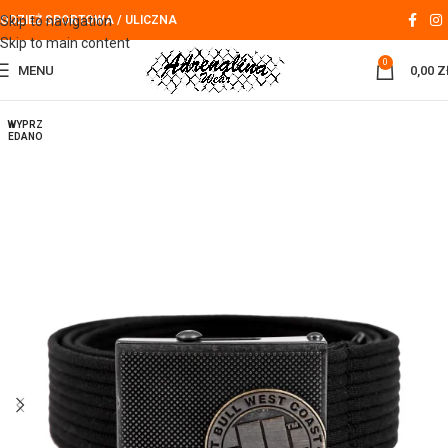
Skip to navigation
ODZIEŻ SPORTOWA / ULICZNA
Skip to main content
0
MENU
0,00
Z
WYPRZ
EDANO