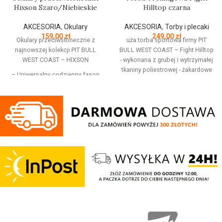
Hixson Szaro/Niebieskie
Hilltop czarna
AKCESORIA
,
Okulary
AKCESORIA
,
Torby i plecaki
159,00
zł
249,00
zł
Okulary przeciwsłoneczne z
uża torba sportowa firmy PIT
najnowszej kolekcji PIT BULL
BULL WEST COAST – Fight Hilltop
WEST COAST – HIXSON
- wykonana z grubej i wytrzymałej
tkaniny poliestrowej - żakardowe
– Uniwersalny codzienny fason
uchwyty oraz odpinany szeroki
– Grafitowe oprawki z
pasek z poduszką na ramię -
przezroczystymi detalami na
wszystkie kieszenie zamykane na
krawędziach
zamki z wygodnymi zawieszkami -
– Efektowne błękitne cieniowane
zamki mają możliwość
szkła od zewnątrz
zabezpieczenia kłódkami -
– Wykonane z najwyższej jakości
wysokiej jakości nieścieralne
materiału który jest elastyczny,
nadruki - otwory wentylacyjne w
wytrzymały na uderzenia, oraz ma
bocznych kieszeniach - skład
właściwości antyalergiczne
materiału: 100% Poliester -
– Soczewki polaryzowane TAC o
wymiary: 60 cm x 30 cm x 28 cm
grubości ponad 1mm dodatkowo
Producent: Pit Bull Kolor: Czarny
chronione specjalną warstwą
tworzywa odpornego na ścieranie
i pękanie