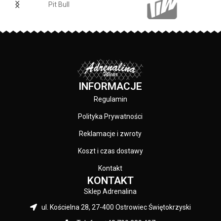
– Szkła zapewniają 100% ochronę
Pit Bull
przed promieniowaniem UV oraz
eliminują 99% odblasków
świetlnych
– Soczewki zastosowane w
okularach mają idealną
przejrzystość oraz zapewniają
pełny komfort widzenia
– Dzięki warstwom ochronnym
INFORMACJE
szkła zachowują stabilność, nie
Regulamin
kurczą się oraz nie ulegają
rozwarstwieniu.
Polityka Prywatności
– Specjalna powłoka REVO o
wielowarstwowej strukturze, która
Reklamacje i zwroty
chroni wzrok przed skutkami
oddziaływania promieniowania
Koszt i czas dostawy
ultrafioletowego oraz ogranicza
Kontakt
ilość ciepła dopływającą do
KONTAKT
naszych oczu
– Okulary z powłoką REVO
Sklep Adrenalina
gwarantują wysoki kontrast, jak
ul. Kościelna 28, 27-400 Ostrowiec Świętokrzyski
również precyzyjne
odwzorowanie wszystkich barw.