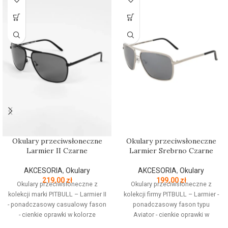
Okulary przeciwsłoneczne
Okulary przeciwsłoneczne
Larmier II Czarne
Larmier Srebrno Czarne
AKCESORIA
,
Okulary
AKCESORIA
,
Okulary
219,00
zł
199,00
zł
Okulary przeciwsłoneczne z
Okulary przeciwsłoneczne z
kolekcji marki PITBULL – Larmier II
kolekcji firmy PITBULL – Larmier -
- ponadczasowy casualowy fason
ponadczasowy fason typu
- cienkie oprawki w kolorze
Aviator - cienkie oprawki w
czarnym wykonane ze stali
kolorze złotym wykonane ze stali