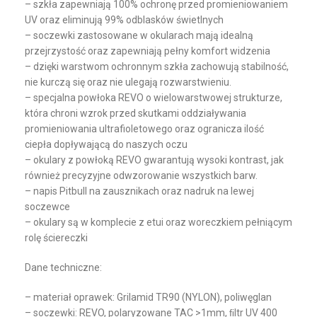
– szkła zapewniają 100% ochronę przed promieniowaniem
UV oraz eliminują 99% odblasków świetlnych
– soczewki zastosowane w okularach mają idealną
przejrzystość oraz zapewniają pełny komfort widzenia
– dzięki warstwom ochronnym szkła zachowują stabilność,
nie kurczą się oraz nie ulegają rozwarstwieniu.
– specjalna powłoka REVO o wielowarstwowej strukturze,
która chroni wzrok przed skutkami oddziaływania
promieniowania ultrafioletowego oraz ogranicza ilość
ciepła dopływającą do naszych oczu
– okulary z powłoką REVO gwarantują wysoki kontrast, jak
również precyzyjne odwzorowanie wszystkich barw.
– napis Pitbull na zausznikach oraz nadruk na lewej
soczewce
– okulary są w komplecie z etui oraz woreczkiem pełniącym
rolę ściereczki
Dane techniczne:
– materiał oprawek: Grilamid TR90 (NYLON), poliwęglan
– soczewki: REVO, polaryzowane TAC >1mm, ﬁltr UV 400