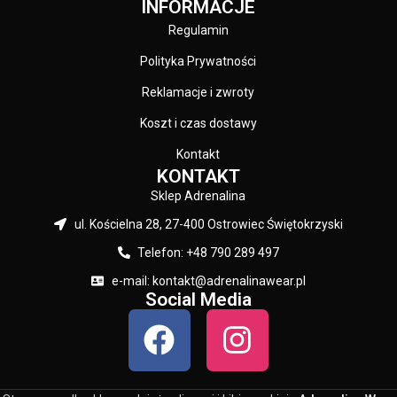
INFORMACJE
przed skutkami oddziaływania
promieniowania ultrafioletowego
promieniowania ultrafioletowego
oraz ogranicza ilość ciepła
Regulamin
oraz ogranicza ilość ciepła
dopływającą do naszych oczu -
dopływającą do naszych oczu -
okulary z powłoką REVO
Polityka Prywatności
okulary z powłoką REVO
gwarantują wysoki kontrast, jak
Reklamacje i zwroty
gwarantują wysoki kontrast, jak
również precyzyjne
również precyzyjne
odwzorowanie wszystkich barw. -
Koszt i czas dostawy
odwzorowanie wszystkich barw. -
napis Pitbull na zausznikach oraz
napis oraz logo marki PIT BULL
na lewej soczewce - okulary są w
Kontakt
WEST COAST na zausznikach
komplecie z etui oraz woreczkiem
KONTAKT
oraz na lewej soczewce - okulary
pełniącym rolę ściereczki
Sklep Adrenalina
są w komplecie z etui oraz
Producent: Pit Bull Kolor: Srebrny /
woreczkiem pełniącym rolę
Czarny
ul. Kościelna 28, 27-400 Ostrowiec Świętokrzyski
ściereczki Producent: Pit Bull
Telefon: +48 790 289 497
Kolor: Czarny / Czarny
e-mail: kontakt@adrenalinawear.pl
Social Media