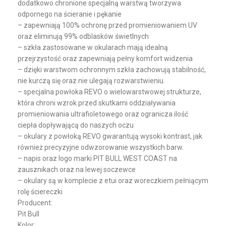
dodatkowo chronione specjalną warstwą tworzywa
odpornego na ścieranie i pękanie
– zapewniają 100% ochronę przed promieniowaniem UV
oraz eliminują 99% odblasków świetlnych
– szkła zastosowane w okularach mają idealną
przejrzystość oraz zapewniają pełny komfort widzenia
– dzięki warstwom ochronnym szkła zachowują stabilność,
nie kurczą się oraz nie ulegają rozwarstwieniu.
– specjalna powłoka REVO o wielowarstwowej strukturze,
która chroni wzrok przed skutkami oddziaływania
promieniowania ultrafioletowego oraz ogranicza ilość
ciepła dopływającą do naszych oczu
– okulary z powłoką REVO gwarantują wysoki kontrast, jak
również precyzyjne odwzorowanie wszystkich barw.
– napis oraz logo marki PIT BULL WEST COAST na
zausznikach oraz na lewej soczewce
– okulary są w komplecie z etui oraz woreczkiem pełniącym
rolę ściereczki
Producent:
Pit Bull
Kolor: