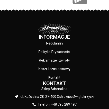
ochronnym szkła zachowują
przed promieniowaniem UV oraz
stabilność, nie kurczą się oraz nie
eliminują 99% odblasków
ulegają rozwarstwieniu. -
świetlnych
specjalna powłoka REVO o
– Soczewki zastosowane w
wielowarstwowej strukturze, która
okularach mają idealną
chroni wzrok przed skutkami
przejrzystość oraz zapewniają
oddziaływania promieniowania
pełny komfort widzenia
INFORMACJE
ultrafioletowego oraz ogranicza
– Dzięki warstwom ochronnym
ilość ciepła dopływającą do
Regulamin
szkła zachowują stabilność, nie
naszych oczu - okulary z powłoką
kurczą się oraz nie ulegają
REVO gwarantują wysoki kontrast,
Polityka Prywatności
rozwarstwieniu.
jak również precyzyjne
– Specjalna powłoka REVO o
Reklamacje i zwroty
odwzorowanie wszystkich barw. -
wielowarstwowej strukturze, która
napis Pitbull na zausznikach oraz
chroni wzrok przed skutkami
Koszt i czas dostawy
nadruk na lewej soczewce -
oddziaływania promieniowania
okulary są w komplecie z etui
Kontakt
ultrafioletowego oraz ogranicza
oraz woreczkiem pełniącym rolę
KONTAKT
ilość ciepła dopływającą do
ściereczki - materiał oprawek:
naszych oczu
Sklep Adrenalina
Grilamid TR90 (NYLON)
– Okulary z powłoką REVO
Producent: Pit Bull Kolor: Czarny /
ul. Kościelna 28, 27-400 Ostrowiec Świętokrzyski
gwarantują wysoki kontrast, jak
Czarny
również precyzyjne
Telefon: +48 790 289 497
odwzorowanie wszystkich barw.