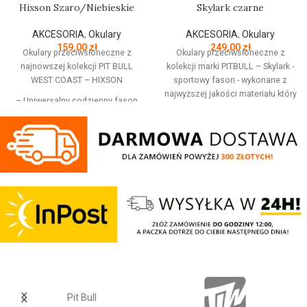
Hixson Szaro/Niebieskie
Skylark czarne
AKCESORIA
,
Okulary
AKCESORIA
,
Okulary
159,00
zł
249,00
zł
Okulary przeciwsłoneczne z
Okulary przeciwsłoneczne z
najnowszej kolekcji PIT BULL
kolekcji marki PITBULL – Skylark -
WEST COAST – HIXSON
sportowy fason - wykonane z
najwyższej jakości materiału który
– Uniwersalny codzienny fason
jest elastyczny, wytrzymały na
– Grafitowe oprawki z
uderzenia, oraz ma właściwości
przezroczystymi detalami na
antyalergiczne - soczewki z
krawędziach
polaryzacją TAC o grubości
– Efektowne błękitne cieniowane
ponad 1mm dodatkowo
szkła od zewnątrz
chronione specjalną warstwą
– Wykonane z najwyższej jakości
tworzywa odpornego na ścieranie
materiału który jest elastyczny,
i pękanie - szkła zapewniają 100%
wytrzymały na uderzenia, oraz ma
ochronę przed promieniowaniem
właściwości antyalergiczne
UV oraz eliminują 99% odblasków
– Soczewki polaryzowane TAC o
świetlnych - soczewki
grubości ponad 1mm dodatkowo
zastosowane w okularach mają
chronione specjalną warstwą
idealną przejrzystość oraz
tworzywa odpornego na ścieranie
zapewniają pełny komfort
i pękanie
Pit Bull
widzenia - dzięki warstwom
– Szkła zapewniają 100% ochronę