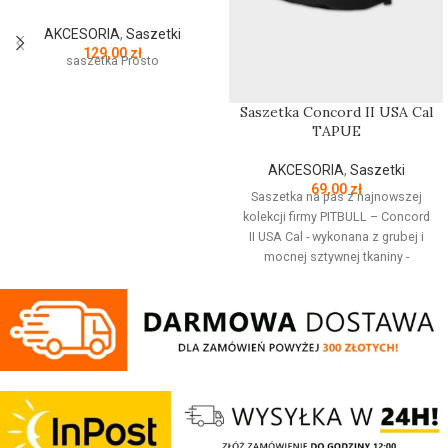
AKCESORIA
,
Saszetki
129,00
zł
saszetka Prosto
Saszetka Concord II USA Cal
TAPUE
AKCESORIA
,
Saszetki
69,00
zł
Saszetka na pas z najnowszej
kolekcji firmy PITBULL – Concord
II USA Cal - wykonana z grubej i
mocnej sztywnej tkaniny -
uniwersalny i bardzo praktyczny
fason - dwie główne komory
zamykane na zamki YKK z
metalowymi suwakami -
regulowany szeroki pas zapinany
na klamrę - duży napis PITBULL na
froncie - wzmocniony spód
saszetki - wymiary: 25cm x 5cm x
12,5cm - skład: 100% poliester