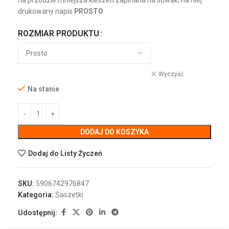
na przodzie mniejsza kieszeń zapinana na suwak, na niej
drukowany napis
PROSTO
ROZMIAR PRODUKTU
Wyczyść
Na stanie
DODAJ DO KOSZYKA
Dodaj do Listy Życzeń
SKU:
5906742976847
Kategoria:
Saszetki
Udostępnij: