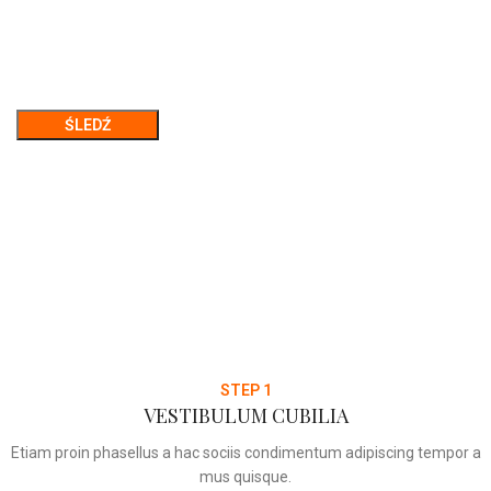
Identyfikator zamówienia
E-mail rozliczeniowy
ŚLEDŹ
STEP 1
VESTIBULUM CUBILIA
Etiam proin phasellus a hac sociis condimentum adipiscing tempor a
mus quisque.